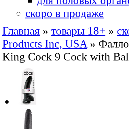
для половых орган
скоро в продаже
Главная
»
товары 18+
»
ск
Products Inc, USA
»
Фалло
King Cock 9 Cock with Bal