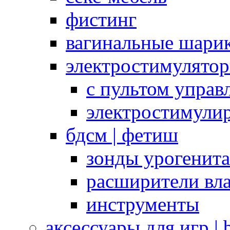
фистинг
вагинальные шарик
электростимулято
с пультом управ
электростимули
бдсм | фетиш
зонды урогенит
расширители вл
инструменты
аксессуары для игр |