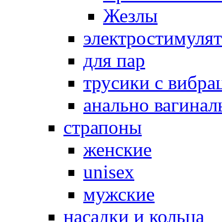
Жезлы
электростимуля
для пар
трусики с вибра
анально вагинал
страпоны
женские
unisex
мужские
насадки и кольца