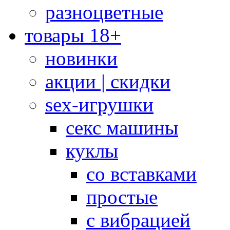
разноцветные
товары 18+
новинки
акции | скидки
sex-игрушки
секс машины
куклы
со вставками
простые
с вибрацией