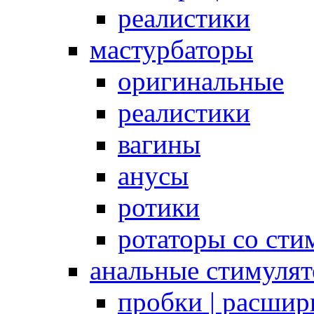
реалистики
мастурбаторы
оригинальные
реалистики
вагины
анусы
ротики
ротаторы со сти
анальные стимуля
пробки | расшир