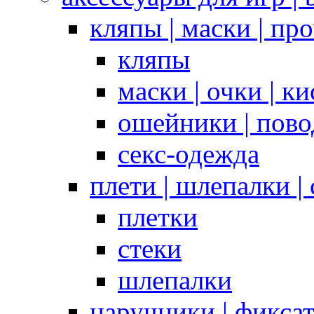
кляпы | маски | пр
кляпы
маски | очки | к
ошейники | пово
секс-одежда
плети | шлепалки |
плетки
стеки
шлепалки
наручники | фикса