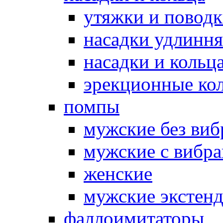
утяжки и повод
насадки удлинн
насадки и коль
эрекционные кол
помпы
мужские без ви
мужские с вибр
женские
мужские экстен
фаллоимитаторы