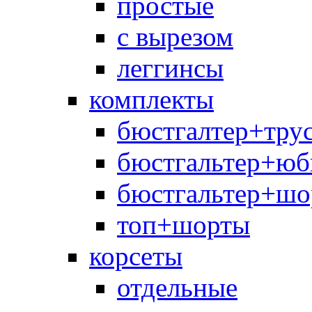
простые
с вырезом
леггинсы
комплекты
бюстгалтер+тру
бюстгальтер+юб
бюстгальтер+шо
топ+шорты
корсеты
отдельные