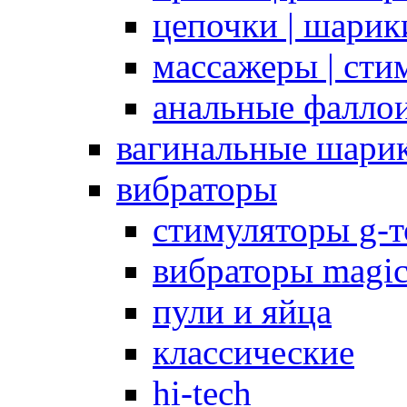
цепочки | шарики
массажеры | сти
анальные фалло
вагинальные шари
вибраторы
стимуляторы g-
вибраторы magi
пули и яйца
классические
hi-tech