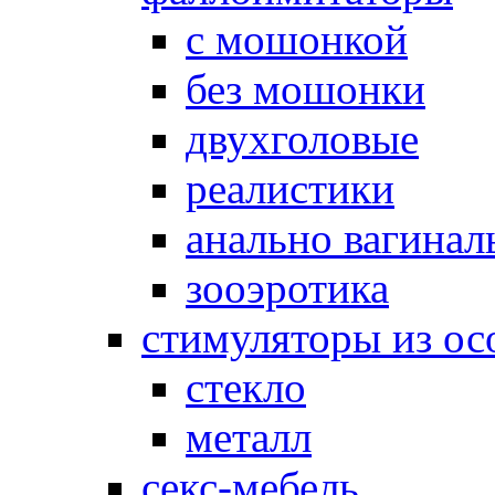
с мошонкой
без мошонки
двухголовые
реалистики
анально вагинал
зооэротика
стимуляторы из ос
стекло
металл
секс-мебель