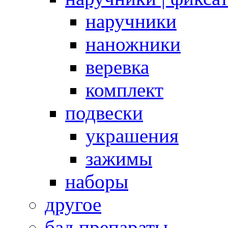
наручники
наножники
веревка
комплект
подвески
украшения
зажимы
наборы
другое
бад препараты