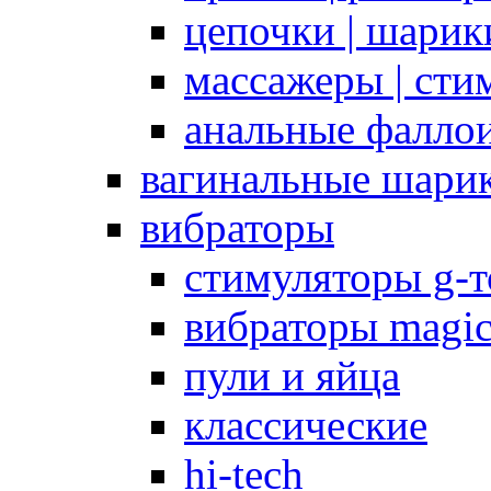
цепочки | шарики
массажеры | сти
анальные фалло
вагинальные шари
вибраторы
стимуляторы g-
вибраторы magi
пули и яйца
классические
hi-tech