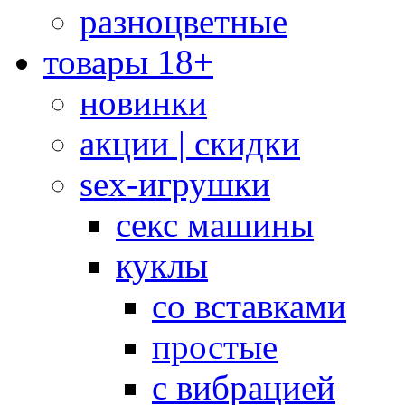
разноцветные
товары 18+
новинки
акции | скидки
sex-игрушки
секс машины
куклы
со вставками
простые
с вибрацией