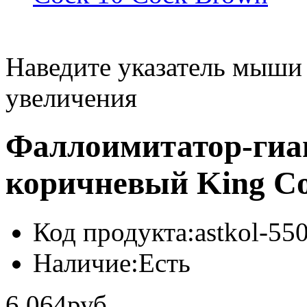
Наведите указатель мыши
увеличения
Фаллоимитатор-гиан
коричневый King Co
Код продукта:
astkol-55
Наличие:
Есть
6 064руб