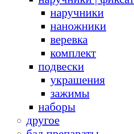
наручники
наножники
веревка
комплект
подвески
украшения
зажимы
наборы
другое
бад препараты