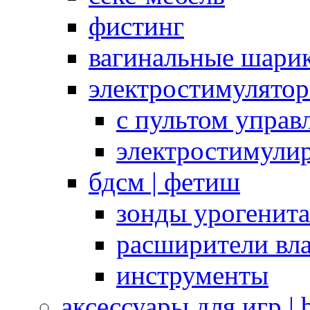
фистинг
вагинальные шарик
электростимулято
с пультом управ
электростимули
бдсм | фетиш
зонды урогенит
расширители вл
инструменты
аксессуары для игр |