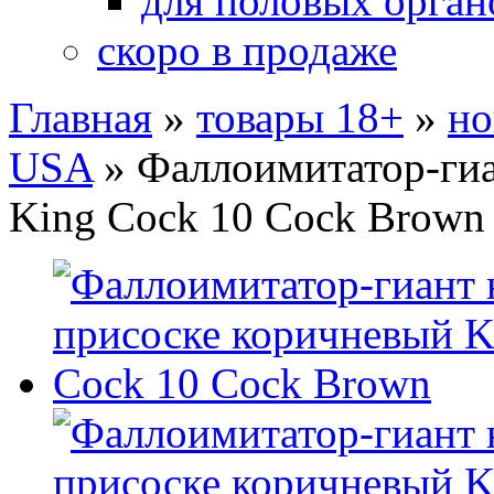
для половых орган
скоро в продаже
Главная
»
товары 18+
»
но
USA
»
Фаллоимитатор-гиа
King Cock 10 Cock Brown