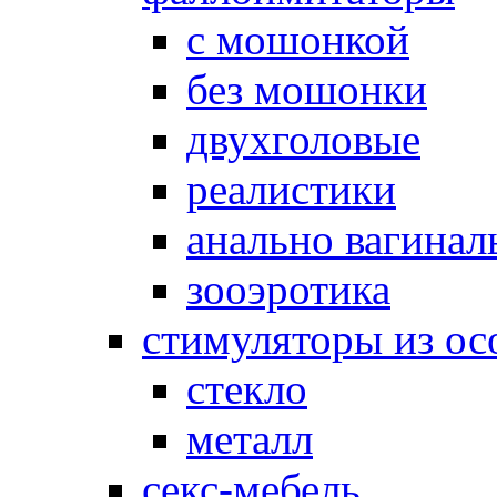
с мошонкой
без мошонки
двухголовые
реалистики
анально вагинал
зооэротика
стимуляторы из ос
стекло
металл
секс-мебель