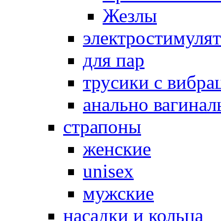
Жезлы
электростимуля
для пар
трусики с вибра
анально вагинал
страпоны
женские
unisex
мужские
насадки и кольца