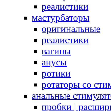
реалистики
мастурбаторы
оригинальные
реалистики
вагины
анусы
ротики
ротаторы со сти
анальные стимуля
пробки | расшир