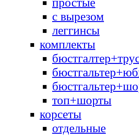
простые
с вырезом
леггинсы
комплекты
бюстгалтер+тру
бюстгальтер+юб
бюстгальтер+шо
топ+шорты
корсеты
отдельные