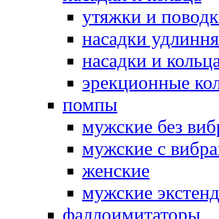
утяжки и повод
насадки удлинн
насадки и коль
эрекционные кол
помпы
мужские без ви
мужские с вибр
женские
мужские экстен
фаллоимитаторы