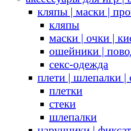
кляпы | маски | пр
кляпы
маски | очки | к
ошейники | пово
секс-одежда
плети | шлепалки |
плетки
стеки
шлепалки
наручники | фикса