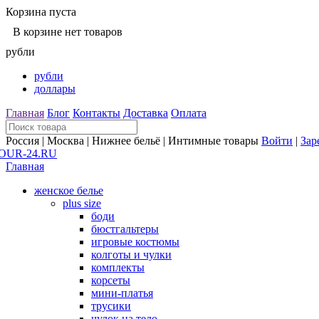
Корзина пуста
В корзине нет товаров
рубли
рубли
доллары
Главная
Блог
Контакты
Доставка
Оплата
Россия | Москва | Нижнее бельё | Интимные товары
Войти
|
Зар
Главная
женское белье
plus size
боди
бюстгальтеры
игровые костюмы
колготы и чулки
комплекты
корсеты
мини-платья
трусики
чулок на тело