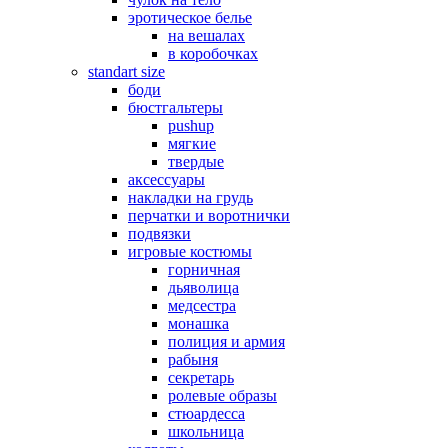
эротическое белье
на вешалах
в коробочках
standart size
боди
бюстгальтеры
pushup
мягкие
твердые
аксессуары
накладки на грудь
перчатки и воротнички
подвязки
игровые костюмы
горничная
дьяволица
медсестра
монашка
полиция и армия
рабыня
секретарь
ролевые образы
стюардесса
школьница