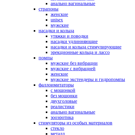
анально вагинальные
страпоны
женские
unisex
мужские
насадки и кольца
утяжки и поводки
насадки удлинняющие
насадки и кольца стимулирующие
эрекционные кольца и лассо
помпы
мужские без вибрации
мужские с вибрацией
женские
мужские экстендеры и гидропомпы
фаллоимитаторы
с мошонкой
без мошонки
двухголовые
реалистики
анально вагинальные
зооэротика
стимуляторы из особых материалов
стекло
металл