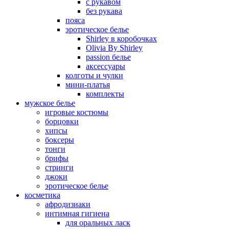
с рукавом
без рукава
пояса
эротическое белье
Shirley в коробочках
Olivia By Shirley
passion белье
аксессуары
колготы и чулки
мини-платья
комплекты
мужское белье
игровые костюмы
борцовки
хипсы
боксеры
тонги
брифы
стринги
джоки
эротическое белье
косметика
афродизиаки
интимная гигиена
для оральных ласк