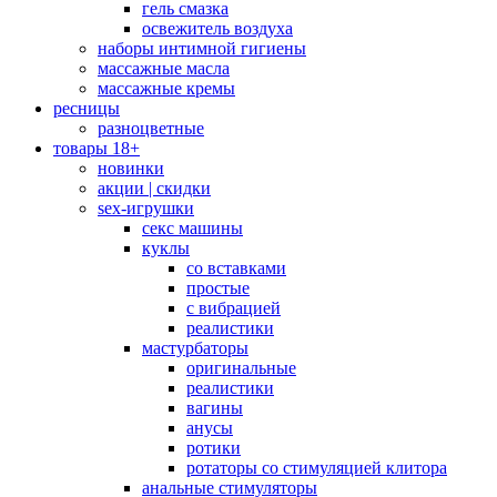
гель смазка
освежитель воздуха
наборы интимной гигиены
массажные масла
массажные кремы
ресницы
разноцветные
товары 18+
новинки
акции | скидки
sex-игрушки
секс машины
куклы
со вставками
простые
с вибрацией
реалистики
мастурбаторы
оригинальные
реалистики
вагины
анусы
ротики
ротаторы со стимуляцией клитора
анальные стимуляторы