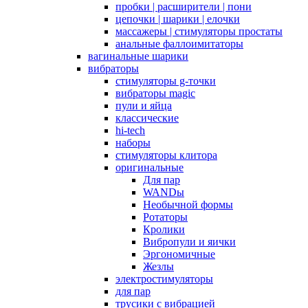
пробки | расширители | пони
цепочки | шарики | елочки
массажеры | стимуляторы простаты
анальные фаллоимитаторы
вагинальные шарики
вибраторы
стимуляторы g-точки
вибраторы magic
пули и яйца
классические
hi-tech
наборы
стимуляторы клитора
оригинальные
Для пар
WANDы
Необычной формы
Ротаторы
Кролики
Вибропули и яички
Эргономичные
Жезлы
электростимуляторы
для пар
трусики с вибрацией