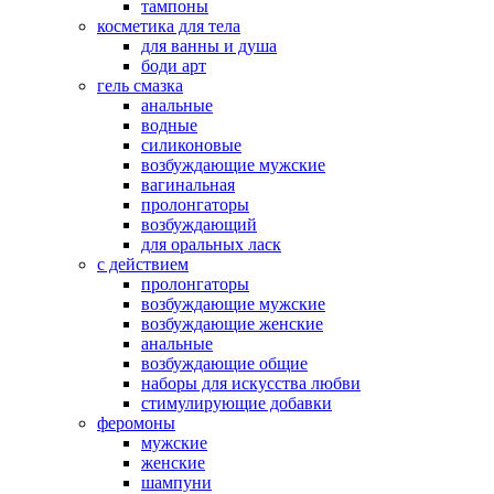
тампоны
косметика для тела
для ванны и душа
боди арт
гель смазка
анальные
водные
силиконовые
возбуждающие мужские
вагинальная
пролонгаторы
возбуждающий
для оральных ласк
с действием
пролонгаторы
возбуждающие мужские
возбуждающие женские
анальные
возбуждающие общие
наборы для искусства любви
стимулирующие добавки
феромоны
мужские
женские
шампуни