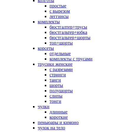
колготы
простые
с вырезом
леггинсы
комплекты
бюстгалтер+трусы
бюстгальтер+юбка
бюстгальтер+шорты
топ+шорты
корсеты
отдельные
комплекты с трусами
трусики женские
с разрезами
стринги
танги
шорты
полушорты
слипы
тонги
чулки
длинные
короткие
пеньюары и кимоно
чулок на тело