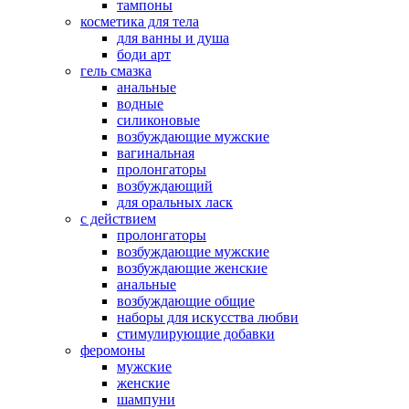
тампоны
косметика для тела
для ванны и душа
боди арт
гель смазка
анальные
водные
силиконовые
возбуждающие мужские
вагинальная
пролонгаторы
возбуждающий
для оральных ласк
с действием
пролонгаторы
возбуждающие мужские
возбуждающие женские
анальные
возбуждающие общие
наборы для искусства любви
стимулирующие добавки
феромоны
мужские
женские
шампуни