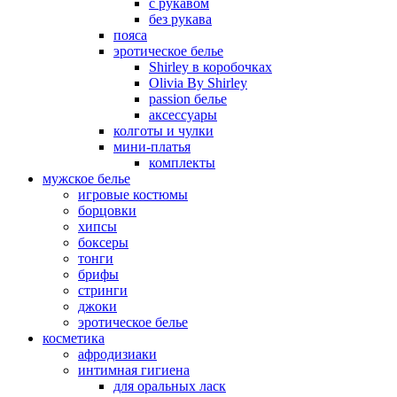
с рукавом
без рукава
пояса
эротическое белье
Shirley в коробочках
Olivia By Shirley
passion белье
аксессуары
колготы и чулки
мини-платья
комплекты
мужское белье
игровые костюмы
борцовки
хипсы
боксеры
тонги
брифы
стринги
джоки
эротическое белье
косметика
афродизиаки
интимная гигиена
для оральных ласк