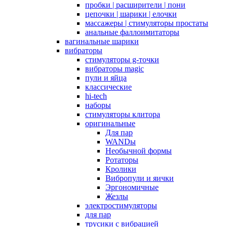
пробки | расширители | пони
цепочки | шарики | елочки
массажеры | стимуляторы простаты
анальные фаллоимитаторы
вагинальные шарики
вибраторы
стимуляторы g-точки
вибраторы magic
пули и яйца
классические
hi-tech
наборы
стимуляторы клитора
оригинальные
Для пар
WANDы
Необычной формы
Ротаторы
Кролики
Вибропули и яички
Эргономичные
Жезлы
электростимуляторы
для пар
трусики с вибрацией