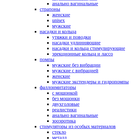
анально вагинальные
страпоны
женские
unisex
мужские
насадки и кольца
утяжки и поводки
насадки удлинняющие
насадки и кольца стимулирующие
эрекционные кольца и лассо
помпы
мужские без вибрации
мужские с вибрацией
женские
мужские экстендеры и гидропомпы
фаллоимитаторы
с мошонкой
без мошонки
двухголовые
реалистики
анально вагинальные
зооэротика
стимуляторы из особых материалов
стекло
металл