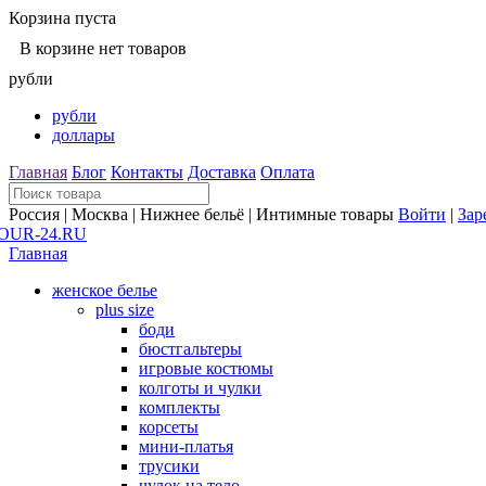
Корзина пуста
В корзине нет товаров
рубли
рубли
доллары
Главная
Блог
Контакты
Доставка
Оплата
Россия | Москва | Нижнее бельё | Интимные товары
Войти
|
Зар
Главная
женское белье
plus size
боди
бюстгальтеры
игровые костюмы
колготы и чулки
комплекты
корсеты
мини-платья
трусики
чулок на тело