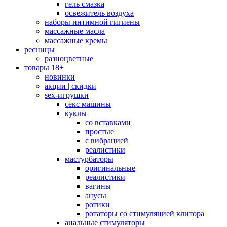
гель смазка
освежитель воздуха
наборы интимной гигиены
массажные масла
массажные кремы
ресницы
разноцветные
товары 18+
новинки
акции | скидки
sex-игрушки
секс машины
куклы
со вставками
простые
с вибрацией
реалистики
мастурбаторы
оригинальные
реалистики
вагины
анусы
ротики
ротаторы со стимуляцией клитора
анальные стимуляторы