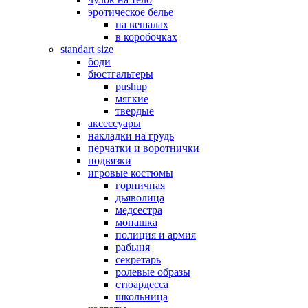
эротическое белье
на вешалах
в коробочках
standart size
боди
бюстгальтеры
pushup
мягкие
твердые
аксессуары
накладки на грудь
перчатки и воротнички
подвязки
игровые костюмы
горничная
дьяволица
медсестра
монашка
полиция и армия
рабыня
секретарь
ролевые образы
стюардесса
школьница