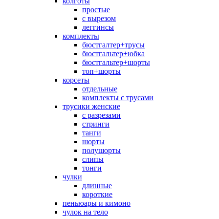
колготы
простые
с вырезом
леггинсы
комплекты
бюстгалтер+трусы
бюстгальтер+юбка
бюстгальтер+шорты
топ+шорты
корсеты
отдельные
комплекты с трусами
трусики женские
с разрезами
стринги
танги
шорты
полушорты
слипы
тонги
чулки
длинные
короткие
пеньюары и кимоно
чулок на тело