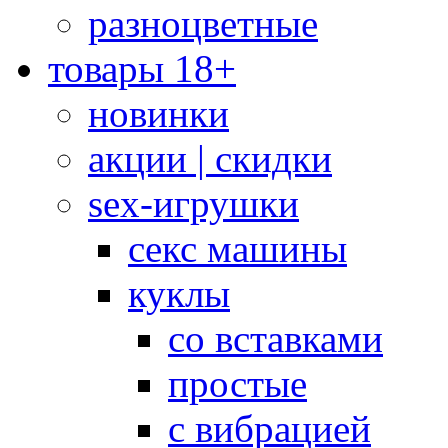
разноцветные
товары 18+
новинки
акции | скидки
sex-игрушки
секс машины
куклы
со вставками
простые
с вибрацией