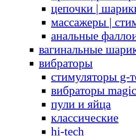
цепочки | шарики
массажеры | сти
анальные фалло
вагинальные шари
вибраторы
стимуляторы g-
вибраторы magi
пули и яйца
классические
hi-tech