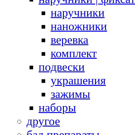
наручники
наножники
веревка
комплект
подвески
украшения
зажимы
наборы
другое
бад препараты