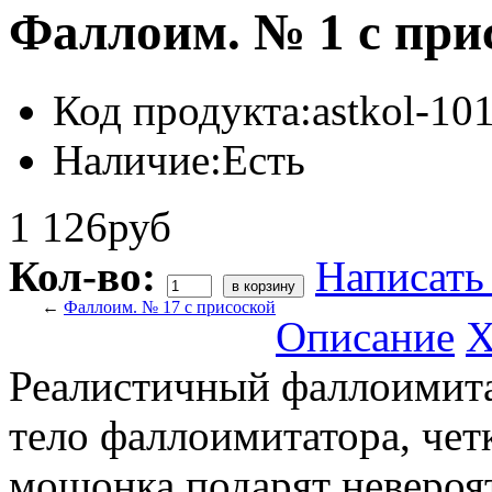
Фаллоим. № 1 с при
Код продукта:
astkol-1
Наличие:
Есть
1 126руб
Кол-во:
Написать
←
Фаллоим. № 17 с присоской
Описание
Х
Реалистичный фаллоимита
тело фаллоимитатора, чет
мошонка подарят невероя