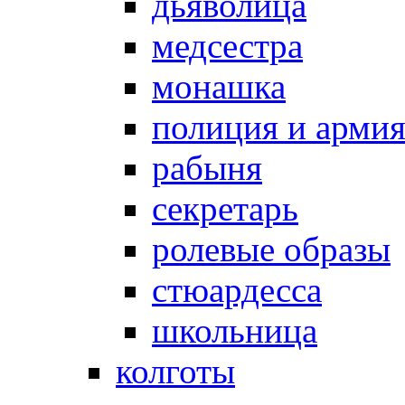
дьяволица
медсестра
монашка
полиция и арми
рабыня
секретарь
ролевые образы
стюардесса
школьница
колготы