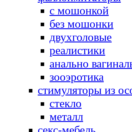
с мошонкой
без мошонки
двухголовые
реалистики
анально вагинал
зооэротика
стимуляторы из ос
стекло
металл
секс-мебель