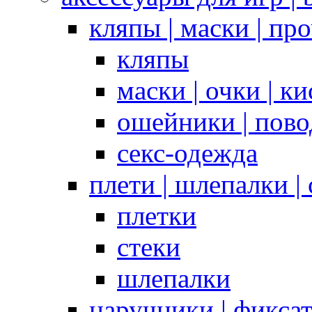
кляпы | маски | пр
кляпы
маски | очки | к
ошейники | пово
секс-одежда
плети | шлепалки |
плетки
стеки
шлепалки
наручники | фикса