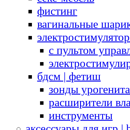
фистинг
вагинальные шарик
электростимулято
с пультом управ
электростимули
бдсм | фетиш
зонды урогенит
расширители вл
инструменты
аксессуары для игр |