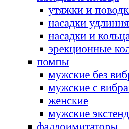
утяжки и повод
насадки удлинн
насадки и коль
эрекционные кол
помпы
мужские без ви
мужские с вибр
женские
мужские экстен
фаллоимитаторы