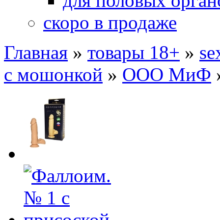
для половых орган
скоро в продаже
Главная
»
товары 18+
»
se
с мошонкой
»
ООО МиФ