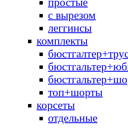
простые
с вырезом
леггинсы
комплекты
бюстгалтер+тру
бюстгальтер+юб
бюстгальтер+шо
топ+шорты
корсеты
отдельные