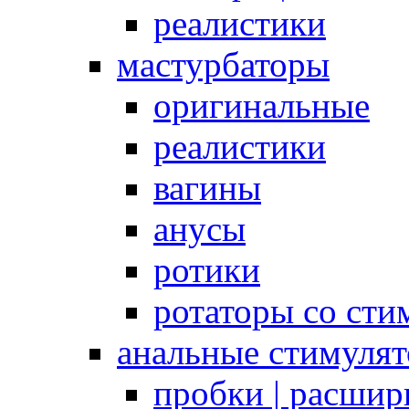
реалистики
мастурбаторы
оригинальные
реалистики
вагины
анусы
ротики
ротаторы со сти
анальные стимуля
пробки | расшир