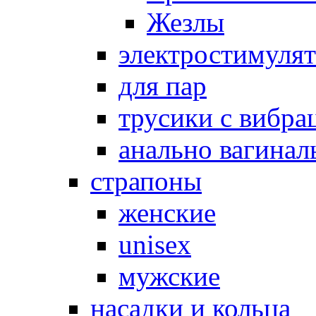
Жезлы
электростимуля
для пар
трусики с вибра
анально вагинал
страпоны
женские
unisex
мужские
насадки и кольца