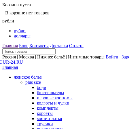
Корзина пуста
В корзине нет товаров
рубли
рубли
доллары
Главная
Блог
Контакты
Доставка
Оплата
Россия | Москва | Нижнее бельё | Интимные товары
Войти
|
Зар
Главная
женское белье
plus size
боди
бюстгальтеры
игровые костюмы
колготы и чулки
комплекты
корсеты
мини-платья
трусики
чулок на тело