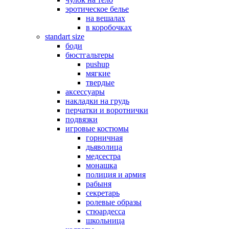
эротическое белье
на вешалах
в коробочках
standart size
боди
бюстгальтеры
pushup
мягкие
твердые
аксессуары
накладки на грудь
перчатки и воротнички
подвязки
игровые костюмы
горничная
дьяволица
медсестра
монашка
полиция и армия
рабыня
секретарь
ролевые образы
стюардесса
школьница