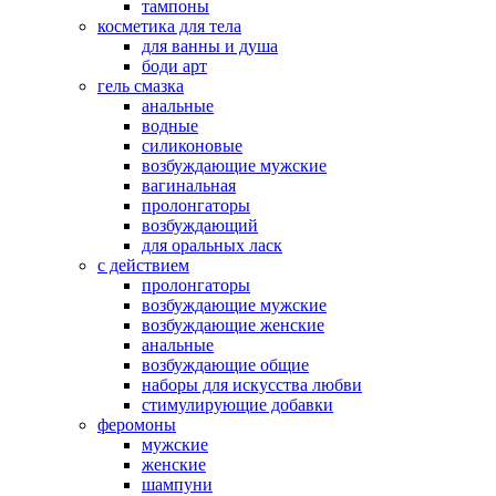
тампоны
косметика для тела
для ванны и душа
боди арт
гель смазка
анальные
водные
силиконовые
возбуждающие мужские
вагинальная
пролонгаторы
возбуждающий
для оральных ласк
с действием
пролонгаторы
возбуждающие мужские
возбуждающие женские
анальные
возбуждающие общие
наборы для искусства любви
стимулирующие добавки
феромоны
мужские
женские
шампуни