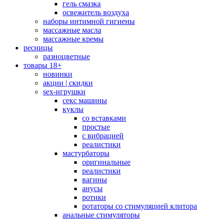
гель смазка
освежитель воздуха
наборы интимной гигиены
массажные масла
массажные кремы
ресницы
разноцветные
товары 18+
новинки
акции | скидки
sex-игрушки
секс машины
куклы
со вставками
простые
с вибрацией
реалистики
мастурбаторы
оригинальные
реалистики
вагины
анусы
ротики
ротаторы со стимуляцией клитора
анальные стимуляторы