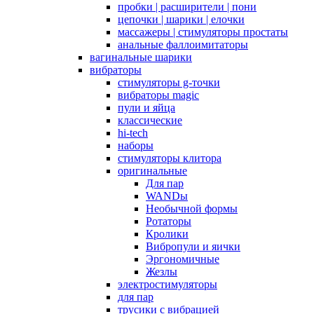
пробки | расширители | пони
цепочки | шарики | елочки
массажеры | стимуляторы простаты
анальные фаллоимитаторы
вагинальные шарики
вибраторы
стимуляторы g-точки
вибраторы magic
пули и яйца
классические
hi-tech
наборы
стимуляторы клитора
оригинальные
Для пар
WANDы
Необычной формы
Ротаторы
Кролики
Вибропули и яички
Эргономичные
Жезлы
электростимуляторы
для пар
трусики с вибрацией