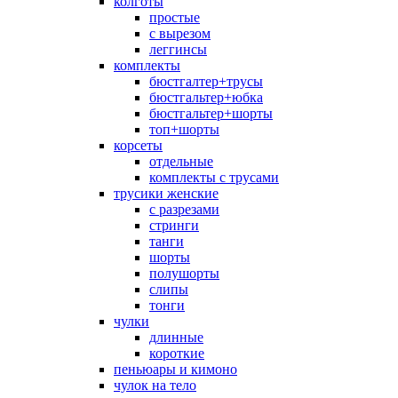
колготы
простые
с вырезом
леггинсы
комплекты
бюстгалтер+трусы
бюстгальтер+юбка
бюстгальтер+шорты
топ+шорты
корсеты
отдельные
комплекты с трусами
трусики женские
с разрезами
стринги
танги
шорты
полушорты
слипы
тонги
чулки
длинные
короткие
пеньюары и кимоно
чулок на тело