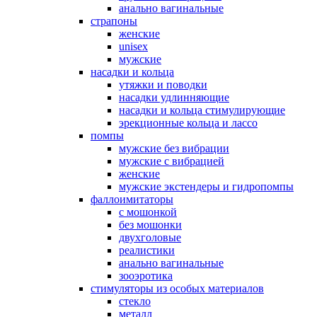
анально вагинальные
страпоны
женские
unisex
мужские
насадки и кольца
утяжки и поводки
насадки удлинняющие
насадки и кольца стимулирующие
эрекционные кольца и лассо
помпы
мужские без вибрации
мужские с вибрацией
женские
мужские экстендеры и гидропомпы
фаллоимитаторы
с мошонкой
без мошонки
двухголовые
реалистики
анально вагинальные
зооэротика
стимуляторы из особых материалов
стекло
металл