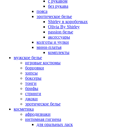
с рукавом
без рукава
пояса
эротическое белье
Shirley в коробочках
Olivia By Shirley
passion белье
аксессуары
колготы и чулки
мини-платья
комплекты
мужское белье
игровые костюмы
борцовки
хипсы
боксеры
тонги
брифы
стринги
джоки
эротическое белье
косметика
афродизиаки
интимная гигиена
для оральных ласк