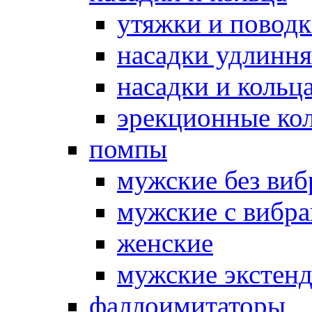
утяжки и повод
насадки удлинн
насадки и коль
эрекционные кол
помпы
мужские без ви
мужские с вибр
женские
мужские экстен
фаллоимитаторы