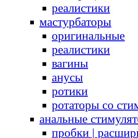
реалистики
мастурбаторы
оригинальные
реалистики
вагины
анусы
ротики
ротаторы со сти
анальные стимуля
пробки | расшир