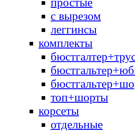
простые
с вырезом
леггинсы
комплекты
бюстгалтер+тру
бюстгальтер+юб
бюстгальтер+шо
топ+шорты
корсеты
отдельные