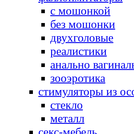
с мошонкой
без мошонки
двухголовые
реалистики
анально вагинал
зооэротика
стимуляторы из ос
стекло
металл
секс-мебель