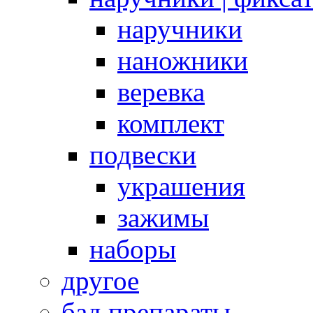
наручники
наножники
веревка
комплект
подвески
украшения
зажимы
наборы
другое
бад препараты