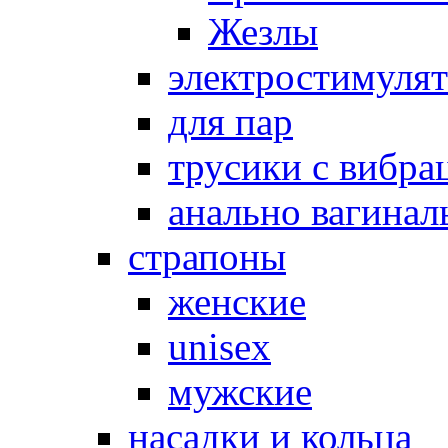
Жезлы
электростимуля
для пар
трусики с вибра
анально вагинал
страпоны
женские
unisex
мужские
насадки и кольца