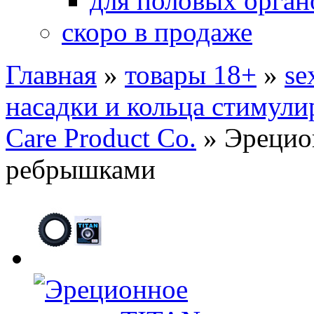
для половых орган
скоро в продаже
Главная
»
товары 18+
»
se
насадки и кольца стимул
Care Product Co.
»
Эрецио
ребрышками