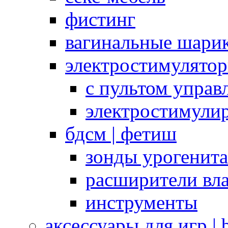
фистинг
вагинальные шарик
электростимулято
с пультом управ
электростимули
бдсм | фетиш
зонды урогенит
расширители вл
инструменты
аксессуары для игр |