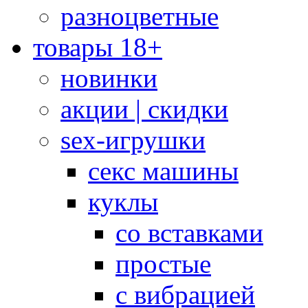
разноцветные
товары 18+
новинки
акции | скидки
sex-игрушки
секс машины
куклы
со вставками
простые
с вибрацией