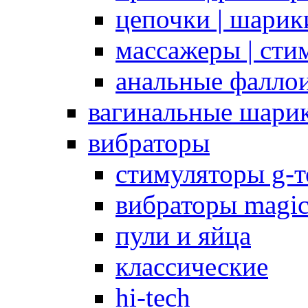
цепочки | шарики
массажеры | сти
анальные фалло
вагинальные шари
вибраторы
стимуляторы g-
вибраторы magi
пули и яйца
классические
hi-tech