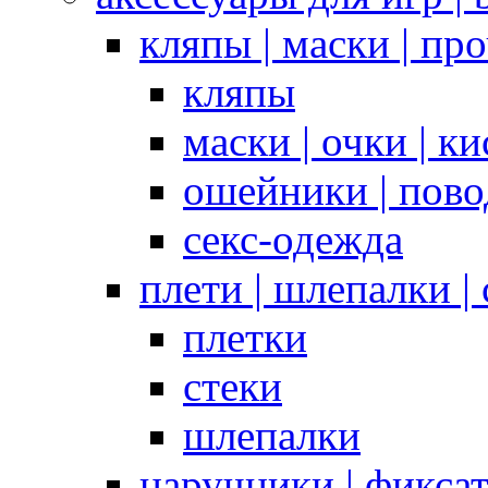
кляпы | маски | пр
кляпы
маски | очки | к
ошейники | пово
секс-одежда
плети | шлепалки |
плетки
стеки
шлепалки
наручники | фикса