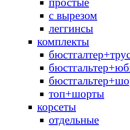
простые
с вырезом
леггинсы
комплекты
бюстгалтер+тру
бюстгальтер+юб
бюстгальтер+шо
топ+шорты
корсеты
отдельные