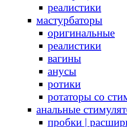
реалистики
мастурбаторы
оригинальные
реалистики
вагины
анусы
ротики
ротаторы со сти
анальные стимуля
пробки | расшир