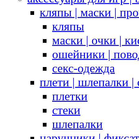
кляпы | маски | пр
кляпы
маски | очки | к
ошейники | пово
секс-одежда
плети | шлепалки |
плетки
стеки
шлепалки
наручники | фикса