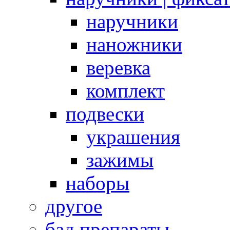
наручники
наножники
веревка
комплект
подвески
украшения
зажимы
наборы
другое
бад препараты