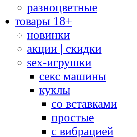
разноцветные
товары 18+
новинки
акции | скидки
sex-игрушки
секс машины
куклы
со вставками
простые
с вибрацией