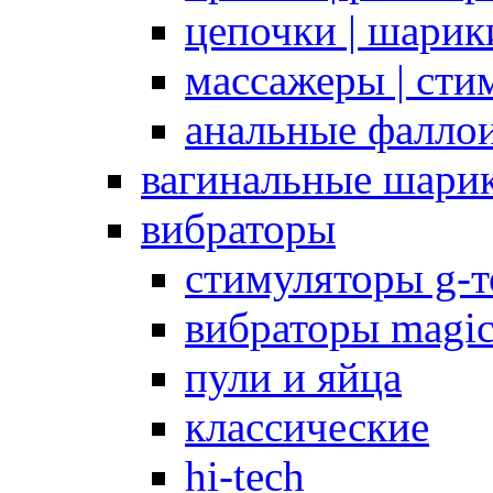
цепочки | шарики
массажеры | сти
анальные фалло
вагинальные шари
вибраторы
стимуляторы g-
вибраторы magi
пули и яйца
классические
hi-tech