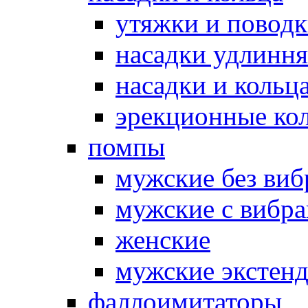
утяжки и повод
насадки удлинн
насадки и коль
эрекционные кол
помпы
мужские без ви
мужские с вибр
женские
мужские экстен
фаллоимитаторы