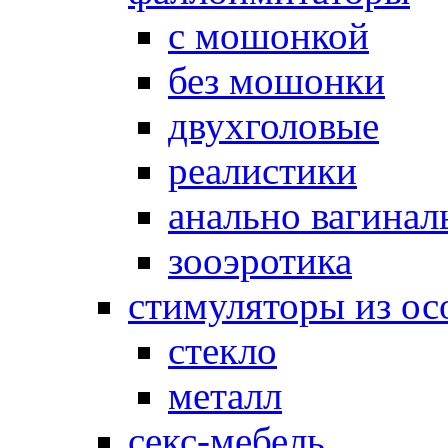
с мошонкой
без мошонки
двухголовые
реалистики
анально вагинал
зооэротика
стимуляторы из ос
стекло
металл
секс-мебель