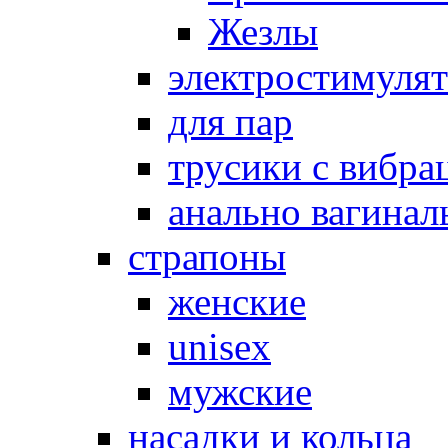
Жезлы
электростимуля
для пар
трусики с вибра
анально вагинал
страпоны
женские
unisex
мужские
насадки и кольца