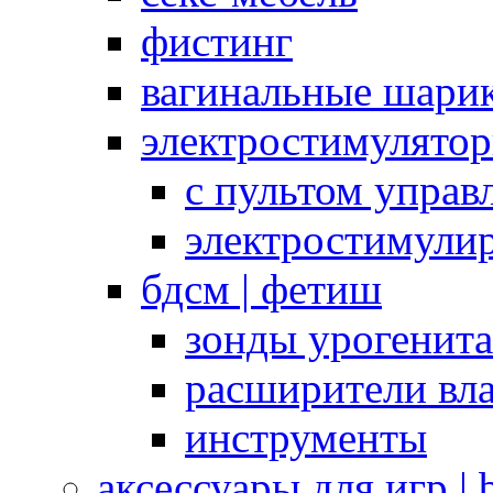
фистинг
вагинальные шарик
электростимулято
с пультом управ
электростимули
бдсм | фетиш
зонды урогенит
расширители вл
инструменты
аксессуары для игр |