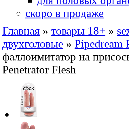
для половых орган
скоро в продаже
Главная
»
товары 18+
»
se
двухголовые
»
Pipedream 
фаллоимитатор на присос
Penetrator Flesh