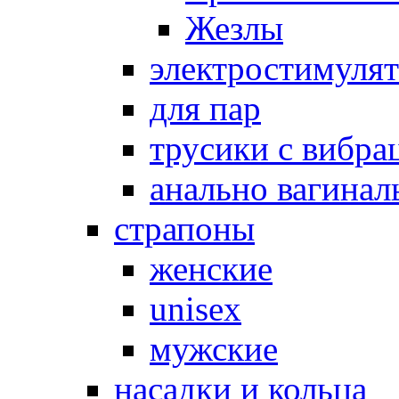
Жезлы
электростимуля
для пар
трусики с вибра
анально вагинал
страпоны
женские
unisex
мужские
насадки и кольца