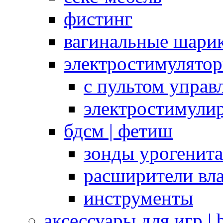
фистинг
вагинальные шарик
электростимулято
с пультом управ
электростимули
бдсм | фетиш
зонды урогенит
расширители вл
инструменты
аксессуары для игр |