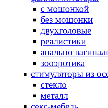
с мошонкой
без мошонки
двухголовые
реалистики
анально вагинал
зооэротика
стимуляторы из ос
стекло
металл
секс-мебель