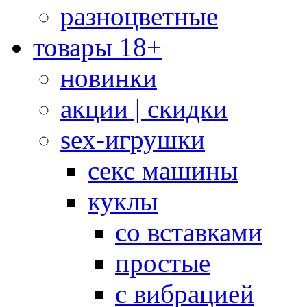
разноцветные
товары 18+
новинки
акции | скидки
sex-игрушки
секс машины
куклы
со вставками
простые
с вибрацией