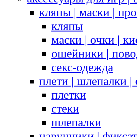
кляпы | маски | пр
кляпы
маски | очки | к
ошейники | пово
секс-одежда
плети | шлепалки |
плетки
стеки
шлепалки
наручники | фикса