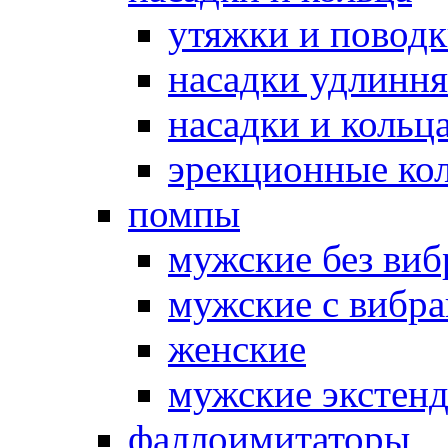
утяжки и повод
насадки удлинн
насадки и коль
эрекционные кол
помпы
мужские без ви
мужские с вибр
женские
мужские экстен
фаллоимитаторы