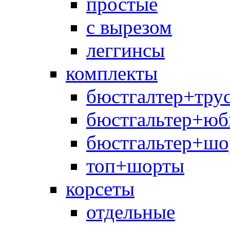
простые
с вырезом
леггинсы
комплекты
бюстгалтер+тру
бюстгальтер+юб
бюстгальтер+шо
топ+шорты
корсеты
отдельные