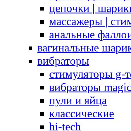
цепочки | шарики
массажеры | сти
анальные фалло
вагинальные шари
вибраторы
стимуляторы g-
вибраторы magi
пули и яйца
классические
hi-tech