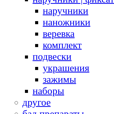
наручники
наножники
веревка
комплект
подвески
украшения
зажимы
наборы
другое
бад препараты