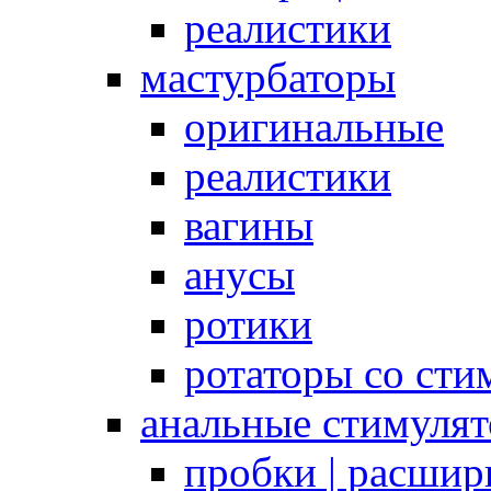
реалистики
мастурбаторы
оригинальные
реалистики
вагины
анусы
ротики
ротаторы со сти
анальные стимуля
пробки | расшир