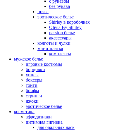
с рукавом
без рукава
пояса
эротическое белье
Shirley в коробочках
Olivia By Shirley
passion белье
аксессуары
колготы и чулки
мини-платья
комплекты
мужское белье
игровые костюмы
борцовки
хипсы
боксеры
тонги
брифы
стринги
джоки
эротическое белье
косметика
афродизиаки
интимная гигиена
для оральных ласк