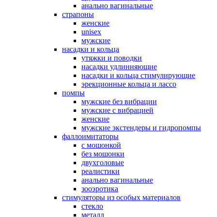
анально вагинальные
страпоны
женские
unisex
мужские
насадки и кольца
утяжки и поводки
насадки удлинняющие
насадки и кольца стимулирующие
эрекционные кольца и лассо
помпы
мужские без вибрации
мужские с вибрацией
женские
мужские экстендеры и гидропомпы
фаллоимитаторы
с мошонкой
без мошонки
двухголовые
реалистики
анально вагинальные
зооэротика
стимуляторы из особых материалов
стекло
металл