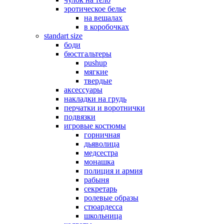
эротическое белье
на вешалах
в коробочках
standart size
боди
бюстгальтеры
pushup
мягкие
твердые
аксессуары
накладки на грудь
перчатки и воротнички
подвязки
игровые костюмы
горничная
дьяволица
медсестра
монашка
полиция и армия
рабыня
секретарь
ролевые образы
стюардесса
школьница