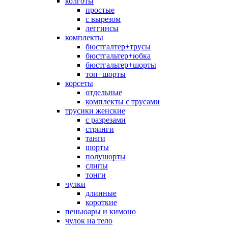
колготы
простые
с вырезом
леггинсы
комплекты
бюстгалтер+трусы
бюстгальтер+юбка
бюстгальтер+шорты
топ+шорты
корсеты
отдельные
комплекты с трусами
трусики женские
с разрезами
стринги
танги
шорты
полушорты
слипы
тонги
чулки
длинные
короткие
пеньюары и кимоно
чулок на тело