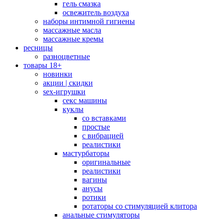
гель смазка
освежитель воздуха
наборы интимной гигиены
массажные масла
массажные кремы
ресницы
разноцветные
товары 18+
новинки
акции | скидки
sex-игрушки
секс машины
куклы
со вставками
простые
с вибрацией
реалистики
мастурбаторы
оригинальные
реалистики
вагины
анусы
ротики
ротаторы со стимуляцией клитора
анальные стимуляторы