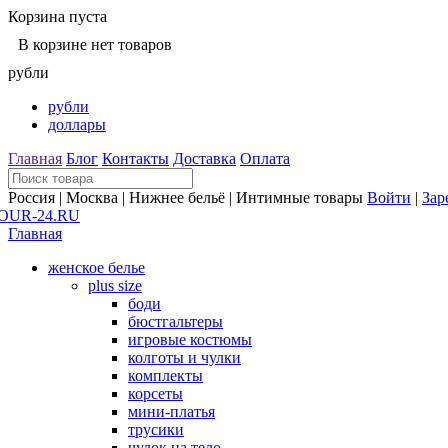
Корзина пуста
В корзине нет товаров
рубли
рубли
доллары
Главная
Блог
Контакты
Доставка
Оплата
Россия | Москва | Нижнее бельё | Интимные товары
Войти
|
Зар
Главная
женское белье
plus size
боди
бюстгальтеры
игровые костюмы
колготы и чулки
комплекты
корсеты
мини-платья
трусики
чулок на тело