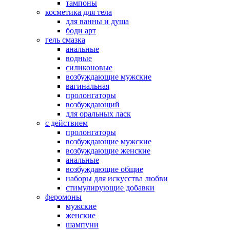
тампоны
косметика для тела
для ванны и душа
боди арт
гель смазка
анальные
водные
силиконовые
возбуждающие мужские
вагинальная
пролонгаторы
возбуждающий
для оральных ласк
с действием
пролонгаторы
возбуждающие мужские
возбуждающие женские
анальные
возбуждающие общие
наборы для искусства любви
стимулирующие добавки
феромоны
мужские
женские
шампуни