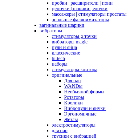
пробки | расширители | пони
цепочки | шарики | елочки
массажеры | стимуляторы простаты
анальные фаллоимитаторы
вагинальные шарики
вибраторы
стимуляторы g-точки
вибраторы magic
пули и яйца
классические
hi-tech
наборы
стимуляторы клитора
оригинальные
Для пар
WANDы
Необычной формы
Ротаторы
Кролики
Вибропули и яички
Эргономичные
Жезлы
электростимуляторы
для пар
трусики с вибрацией