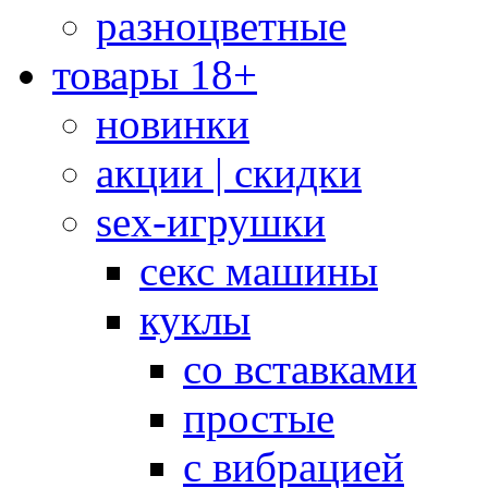
разноцветные
товары 18+
новинки
акции | скидки
sex-игрушки
секс машины
куклы
со вставками
простые
с вибрацией