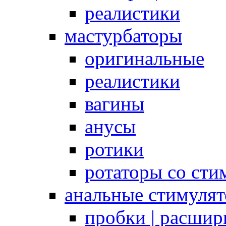
реалистики
мастурбаторы
оригинальные
реалистики
вагины
анусы
ротики
ротаторы со сти
анальные стимуля
пробки | расшир