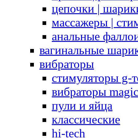
цепочки | шарики
массажеры | сти
анальные фалло
вагинальные шари
вибраторы
стимуляторы g-
вибраторы magi
пули и яйца
классические
hi-tech