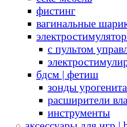
фистинг
вагинальные шарик
электростимулято
с пультом управ
электростимули
бдсм | фетиш
зонды урогенит
расширители вл
инструменты
аксессуары для игр |