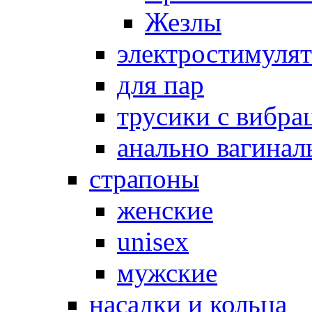
Жезлы
электростимуля
для пар
трусики с вибра
анально вагинал
страпоны
женские
unisex
мужские
насадки и кольца