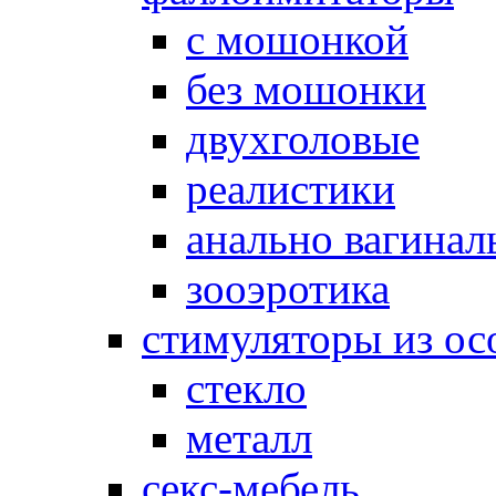
с мошонкой
без мошонки
двухголовые
реалистики
анально вагинал
зооэротика
стимуляторы из ос
стекло
металл
секс-мебель