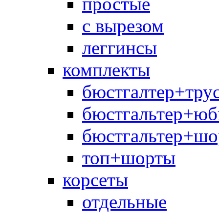
простые
с вырезом
леггинсы
комплекты
бюстгалтер+тру
бюстгальтер+юб
бюстгальтер+шо
топ+шорты
корсеты
отдельные