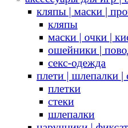
кляпы | маски | пр
кляпы
маски | очки | к
ошейники | пово
секс-одежда
плети | шлепалки |
плетки
стеки
шлепалки
наручники | фикса