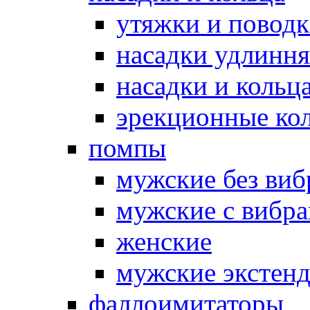
утяжки и повод
насадки удлинн
насадки и коль
эрекционные кол
помпы
мужские без ви
мужские с вибр
женские
мужские экстен
фаллоимитаторы