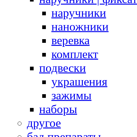
наручники
наножники
веревка
комплект
подвески
украшения
зажимы
наборы
другое
бад препараты