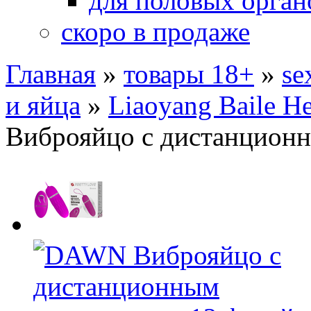
для половых орган
скоро в продаже
Главная
»
товары 18+
»
se
и яйца
»
Liaoyang Baile He
Виброяйцо с дистанционн