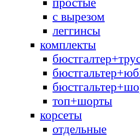
простые
с вырезом
леггинсы
комплекты
бюстгалтер+тру
бюстгальтер+юб
бюстгальтер+шо
топ+шорты
корсеты
отдельные