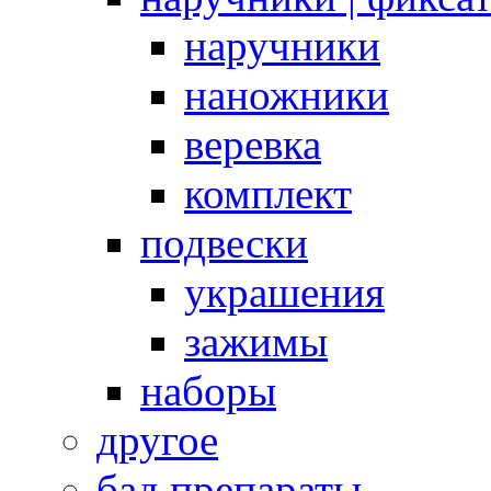
наручники
наножники
веревка
комплект
подвески
украшения
зажимы
наборы
другое
бад препараты