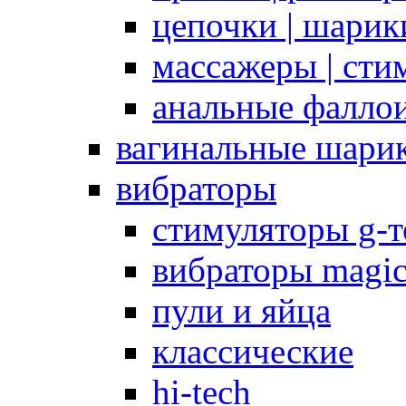
цепочки | шарики
массажеры | сти
анальные фалло
вагинальные шари
вибраторы
стимуляторы g-
вибраторы magi
пули и яйца
классические
hi-tech