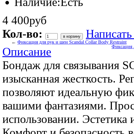
Наличие:
Есть
4 400руб
Кол-во:
Написать
←
Фиксация для рук и шеи Scandal Collar Body Restraint
Фиксация д
Описание
Бондаж для связывания
изысканная жесткость. Р
позволяют идеальную фик
вашими фантазиями. Прост
использовании. Эстетика и
Комфорт и безопасность в