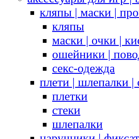
кляпы | маски | пр
кляпы
маски | очки | к
ошейники | пово
секс-одежда
плети | шлепалки |
плетки
стеки
шлепалки
наручники | фикса