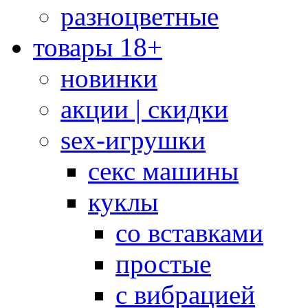
разноцветные
товары 18+
новинки
акции | скидки
sex-игрушки
секс машины
куклы
со вставками
простые
с вибрацией