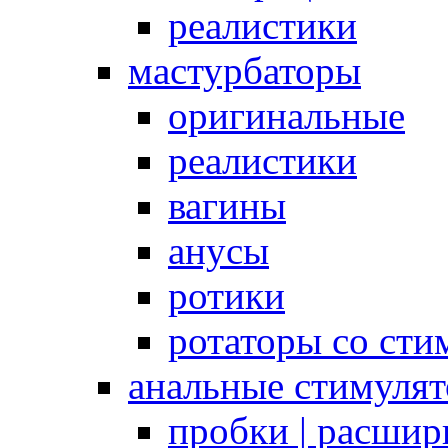
реалистики
мастурбаторы
оригинальные
реалистики
вагины
анусы
ротики
ротаторы со сти
анальные стимуля
пробки | расшир