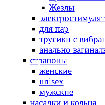
Жезлы
электростимуля
для пар
трусики с вибра
анально вагинал
страпоны
женские
unisex
мужские
насадки и кольца