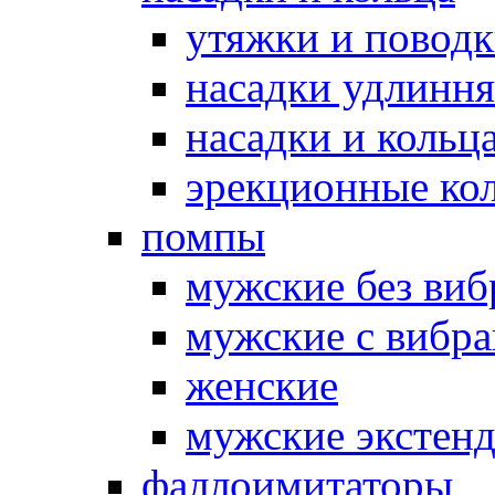
утяжки и повод
насадки удлинн
насадки и коль
эрекционные кол
помпы
мужские без ви
мужские с вибр
женские
мужские экстен
фаллоимитаторы