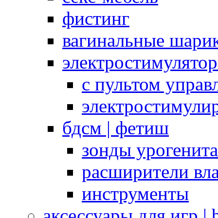
фистинг
вагинальные шарик
электростимулято
с пультом управ
электростимули
бдсм | фетиш
зонды урогенит
расширители вл
инструменты
аксессуары для игр |