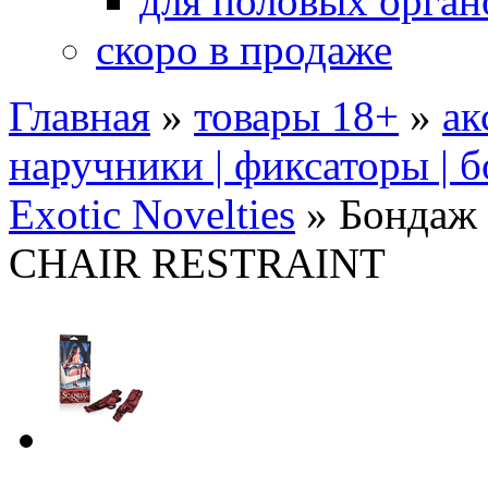
для половых орган
скоро в продаже
Главная
»
товары 18+
»
ак
наручники | фиксаторы | 
Exotic Novelties
»
Бондаж
CHAIR RESTRAINT