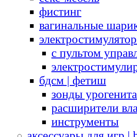
фистинг
вагинальные шарик
электростимулято
с пультом управ
электростимули
бдсм | фетиш
зонды урогенит
расширители вл
инструменты
аксессуары для игр |