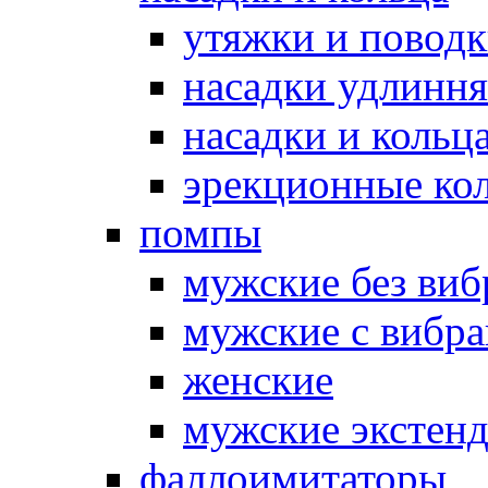
утяжки и повод
насадки удлинн
насадки и коль
эрекционные кол
помпы
мужские без ви
мужские с вибр
женские
мужские экстен
фаллоимитаторы