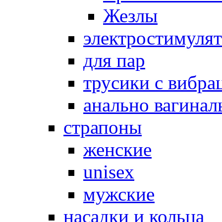
Жезлы
электростимуля
для пар
трусики с вибра
анально вагинал
страпоны
женские
unisex
мужские
насадки и кольца