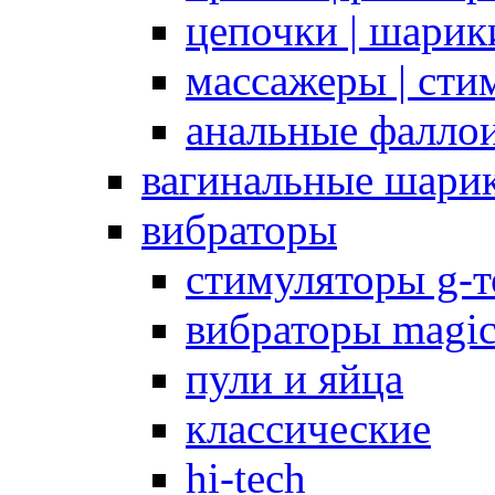
цепочки | шарики
массажеры | сти
анальные фалло
вагинальные шари
вибраторы
стимуляторы g-
вибраторы magi
пули и яйца
классические
hi-tech