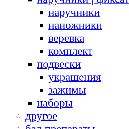
наручники
наножники
веревка
комплект
подвески
украшения
зажимы
наборы
другое
бад препараты