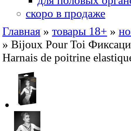
для половых орган
скоро в продаже
Главная
»
товары 18+
»
но
»
Bijoux Pour Toi Фиксаци
Harnais de poitrine elastiq