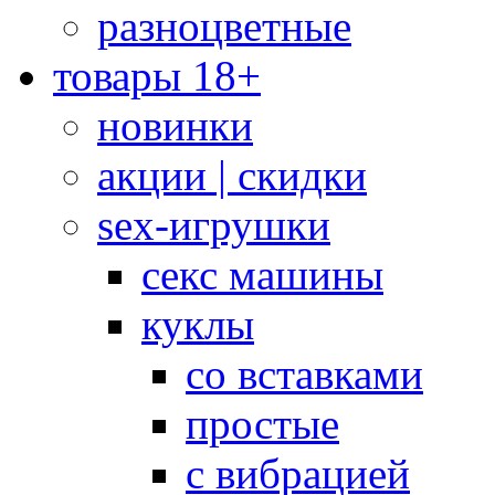
разноцветные
товары 18+
новинки
акции | скидки
sex-игрушки
секс машины
куклы
со вставками
простые
с вибрацией