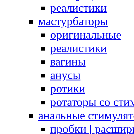
реалистики
мастурбаторы
оригинальные
реалистики
вагины
анусы
ротики
ротаторы со сти
анальные стимуля
пробки | расшир