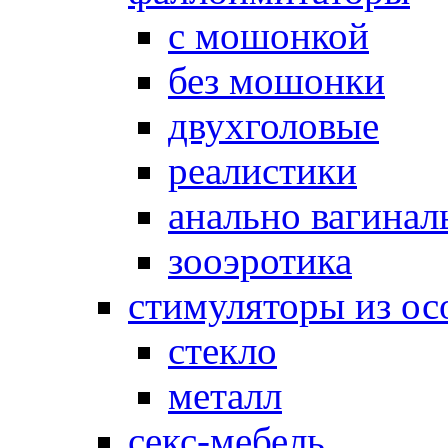
с мошонкой
без мошонки
двухголовые
реалистики
анально вагинал
зооэротика
стимуляторы из ос
стекло
металл
секс-мебель