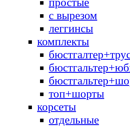
простые
с вырезом
леггинсы
комплекты
бюстгалтер+тру
бюстгальтер+юб
бюстгальтер+шо
топ+шорты
корсеты
отдельные