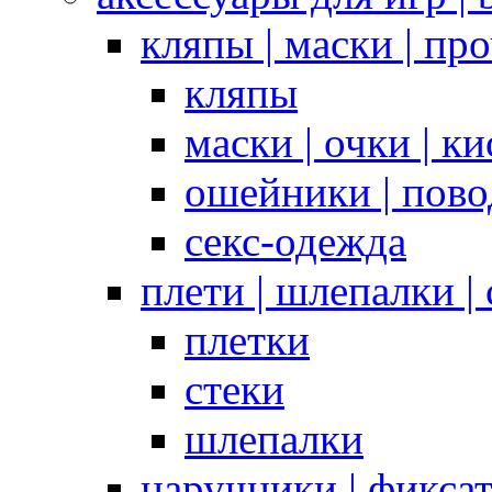
кляпы | маски | пр
кляпы
маски | очки | к
ошейники | пово
секс-одежда
плети | шлепалки |
плетки
стеки
шлепалки
наручники | фикса