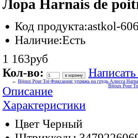
Лора Harnais de poit
Код продукта:
astkol-60
Наличие:
Есть
1 163руб
Кол-во:
Написать
←
Bijoux Pour Toi Фиксация: упряжь на грудь Алисса Harnais 
Bijoux Pour To
Описание
Характеристики
Цвет
Черный
Штрихкоды
347922606