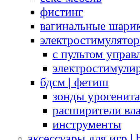
фистинг
вагинальные шарик
электростимулято
с пультом управ
электростимули
бдсм | фетиш
зонды урогенит
расширители вл
инструменты
аксессуары для игр |