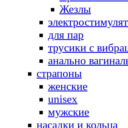
Жезлы
электростимуля
для пар
трусики с вибра
анально вагинал
страпоны
женские
unisex
мужские
насадки и кольца