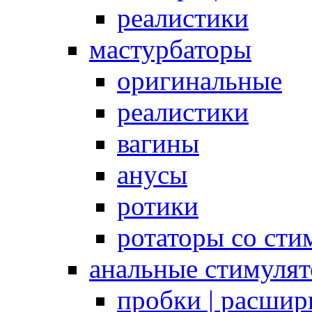
реалистики
мастурбаторы
оригинальные
реалистики
вагины
анусы
ротики
ротаторы со сти
анальные стимуля
пробки | расшир