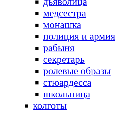
дьяволица
медсестра
монашка
полиция и арми
рабыня
секретарь
ролевые образы
стюардесса
школьница
колготы