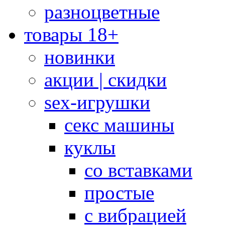
разноцветные
товары 18+
новинки
акции | скидки
sex-игрушки
секс машины
куклы
со вставками
простые
с вибрацией