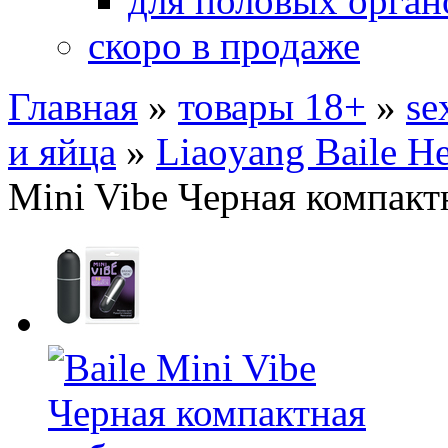
для половых орган
скоро в продаже
Главная
»
товары 18+
»
se
и яйца
»
Liaoyang Baile He
Mini Vibe Черная компакт