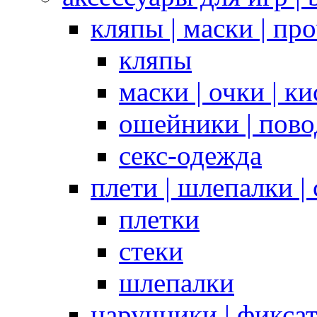
кляпы | маски | пр
кляпы
маски | очки | к
ошейники | пово
секс-одежда
плети | шлепалки |
плетки
стеки
шлепалки
наручники | фикса