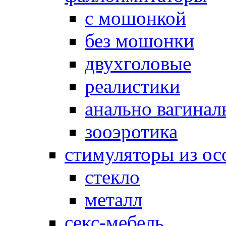
с мошонкой
без мошонки
двухголовые
реалистики
анально вагинал
зооэротика
стимуляторы из ос
стекло
металл
секс-мебель