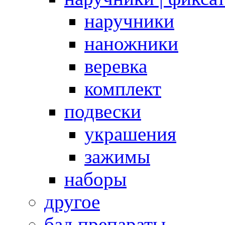
наручники
наножники
веревка
комплект
подвески
украшения
зажимы
наборы
другое
бад препараты