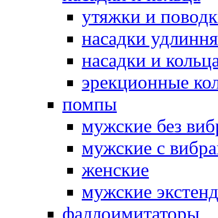
утяжки и повод
насадки удлинн
насадки и коль
эрекционные кол
помпы
мужские без ви
мужские с вибр
женские
мужские экстен
фаллоимитаторы