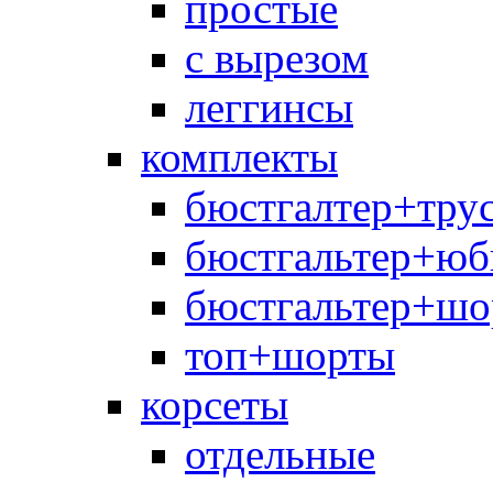
простые
с вырезом
леггинсы
комплекты
бюстгалтер+тру
бюстгальтер+юб
бюстгальтер+шо
топ+шорты
корсеты
отдельные