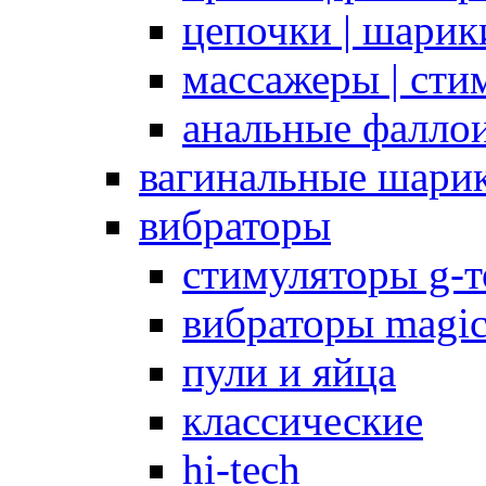
цепочки | шарики
массажеры | сти
анальные фалло
вагинальные шари
вибраторы
стимуляторы g-
вибраторы magi
пули и яйца
классические
hi-tech