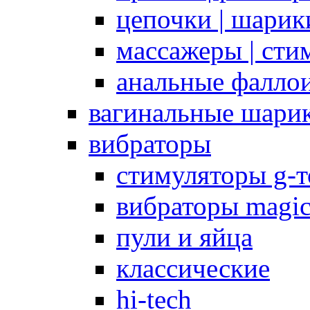
цепочки | шарики
массажеры | сти
анальные фалло
вагинальные шари
вибраторы
стимуляторы g-
вибраторы magi
пули и яйца
классические
hi-tech