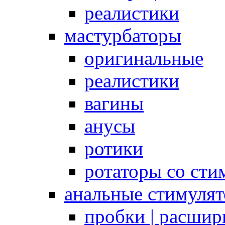
реалистики
мастурбаторы
оригинальные
реалистики
вагины
анусы
ротики
ротаторы со сти
анальные стимуля
пробки | расшир