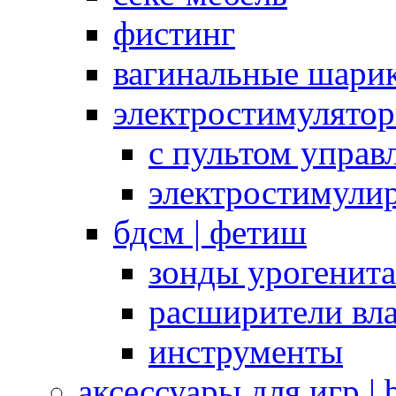
фистинг
вагинальные шарик
электростимулято
с пультом управ
электростимули
бдсм | фетиш
зонды урогенит
расширители вл
инструменты
аксессуары для игр |