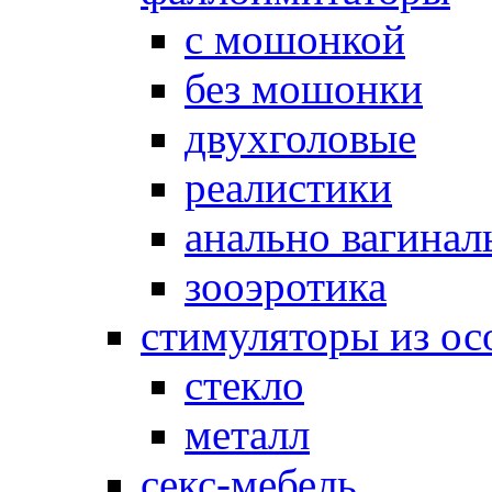
с мошонкой
без мошонки
двухголовые
реалистики
анально вагинал
зооэротика
стимуляторы из ос
стекло
металл
секс-мебель