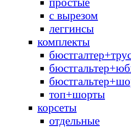
простые
с вырезом
леггинсы
комплекты
бюстгалтер+тру
бюстгальтер+юб
бюстгальтер+шо
топ+шорты
корсеты
отдельные