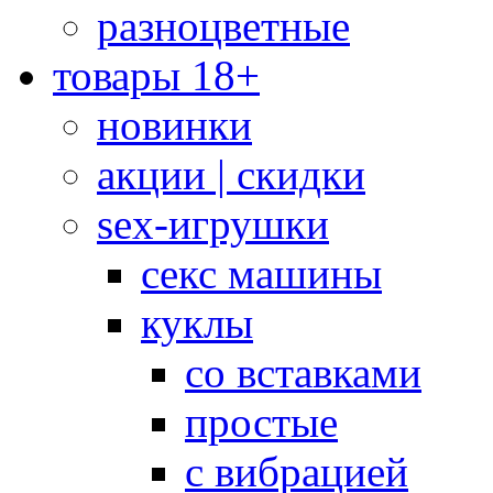
разноцветные
товары 18+
новинки
акции | скидки
sex-игрушки
секс машины
куклы
со вставками
простые
с вибрацией