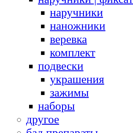
наручники
наножники
веревка
комплект
подвески
украшения
зажимы
наборы
другое
бад препараты