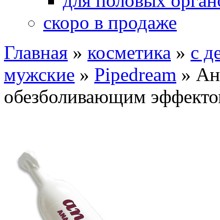
для половых орган
скоро в продаже
Главная
»
косметика
»
с д
мужские
»
Pipedream
»
Ан
обезболивающим эффекто