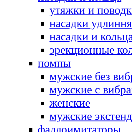
утяжки и повод
насадки удлинн
насадки и коль
эрекционные кол
помпы
мужские без ви
мужские с вибр
женские
мужские экстен
фаллоимитаторы