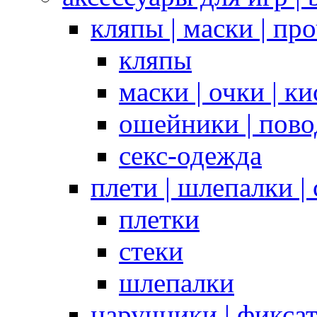
кляпы | маски | пр
кляпы
маски | очки | к
ошейники | пово
секс-одежда
плети | шлепалки |
плетки
стеки
шлепалки
наручники | фикса