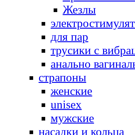
Жезлы
электростимуля
для пар
трусики с вибра
анально вагинал
страпоны
женские
unisex
мужские
насадки и кольца