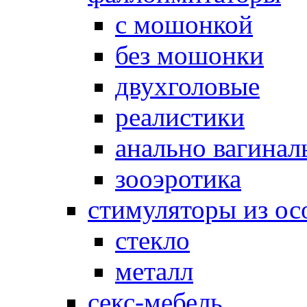
с мошонкой
без мошонки
двухголовые
реалистики
анально вагинал
зооэротика
стимуляторы из ос
стекло
металл
секс-мебель