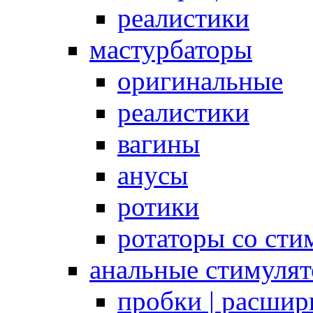
реалистики
мастурбаторы
оригинальные
реалистики
вагины
анусы
ротики
ротаторы со сти
анальные стимуля
пробки | расшир