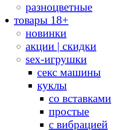
разноцветные
товары 18+
новинки
акции | скидки
sex-игрушки
секс машины
куклы
со вставками
простые
с вибрацией