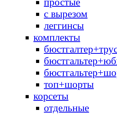
простые
с вырезом
леггинсы
комплекты
бюстгалтер+тру
бюстгальтер+юб
бюстгальтер+шо
топ+шорты
корсеты
отдельные