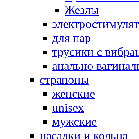
Жезлы
электростимуля
для пар
трусики с вибра
анально вагинал
страпоны
женские
unisex
мужские
насадки и кольца