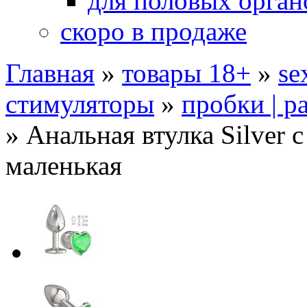
для половых орган
скоро в продаже
Главная
»
товары 18+
»
se
стимуляторы
»
пробки | р
»
Анальная втулка Silver 
маленькая