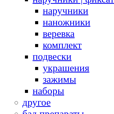
наручники
наножники
веревка
комплект
подвески
украшения
зажимы
наборы
другое
бад препараты