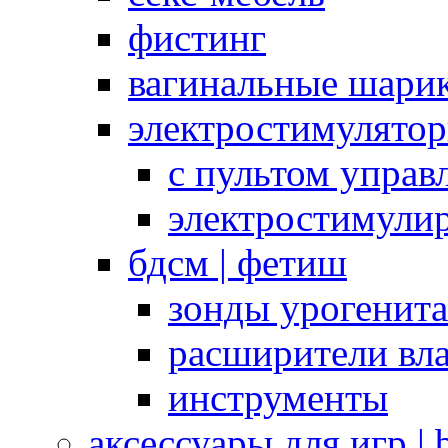
фистинг
вагинальные шарик
электростимулято
с пультом управ
электростимули
бдсм | фетиш
зонды урогенит
расширители вл
инструменты
аксессуары для игр |