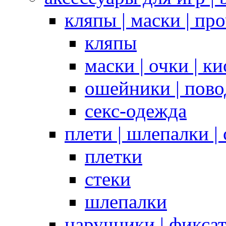
кляпы | маски | пр
кляпы
маски | очки | к
ошейники | пово
секс-одежда
плети | шлепалки |
плетки
стеки
шлепалки
наручники | фикса