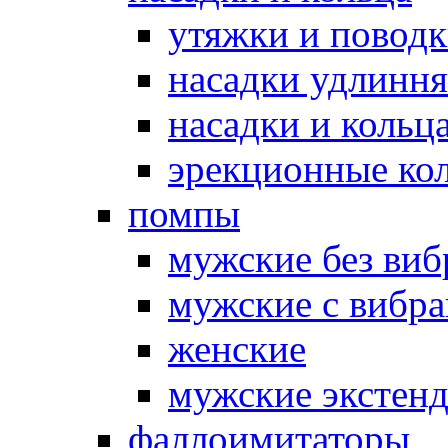
утяжки и повод
насадки удлинн
насадки и коль
эрекционные кол
помпы
мужские без ви
мужские с вибр
женские
мужские экстен
фаллоимитаторы