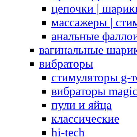
цепочки | шарики
массажеры | сти
анальные фалло
вагинальные шари
вибраторы
стимуляторы g-
вибраторы magi
пули и яйца
классические
hi-tech