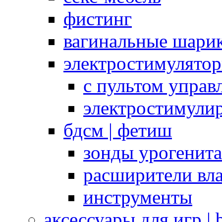
фистинг
вагинальные шарик
электростимулято
с пультом управ
электростимули
бдсм | фетиш
зонды урогенит
расширители вл
инструменты
аксессуары для игр |