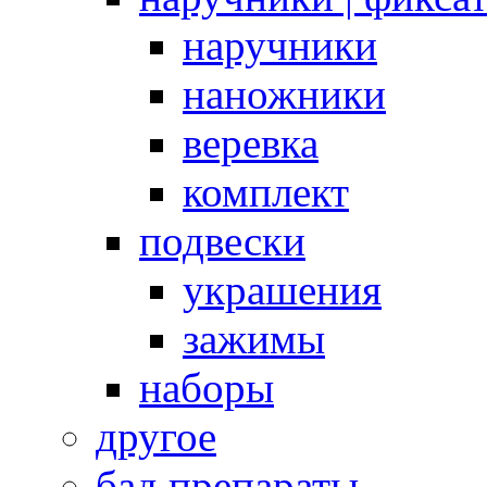
наручники
наножники
веревка
комплект
подвески
украшения
зажимы
наборы
другое
бад препараты