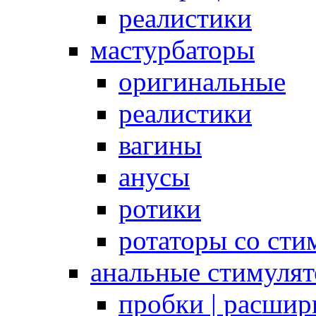
реалистики
мастурбаторы
оригинальные
реалистики
вагины
анусы
ротики
ротаторы со сти
анальные стимуля
пробки | расшир