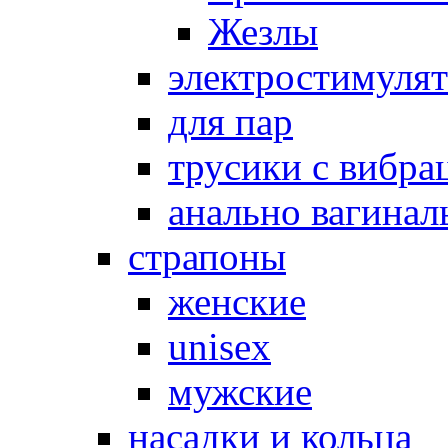
Жезлы
электростимуля
для пар
трусики с вибра
анально вагинал
страпоны
женские
unisex
мужские
насадки и кольца