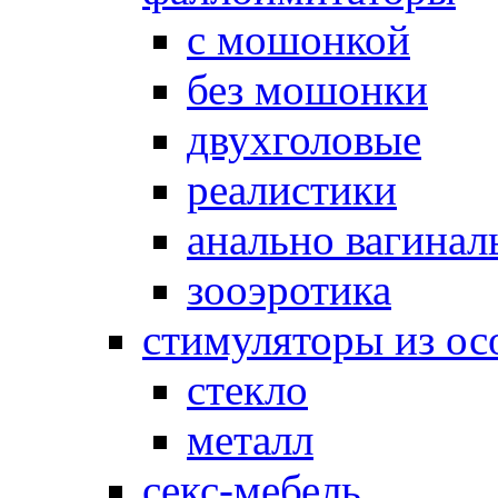
с мошонкой
без мошонки
двухголовые
реалистики
анально вагинал
зооэротика
стимуляторы из ос
стекло
металл
секс-мебель