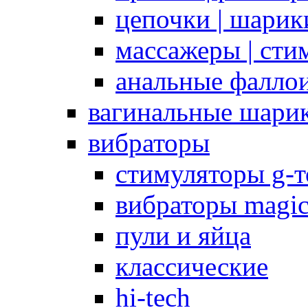
цепочки | шарики
массажеры | сти
анальные фалло
вагинальные шари
вибраторы
стимуляторы g-
вибраторы magi
пули и яйца
классические
hi-tech