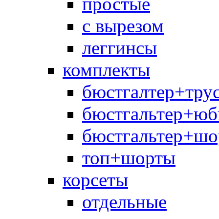
простые
с вырезом
леггинсы
комплекты
бюстгалтер+тру
бюстгальтер+юб
бюстгальтер+шо
топ+шорты
корсеты
отдельные