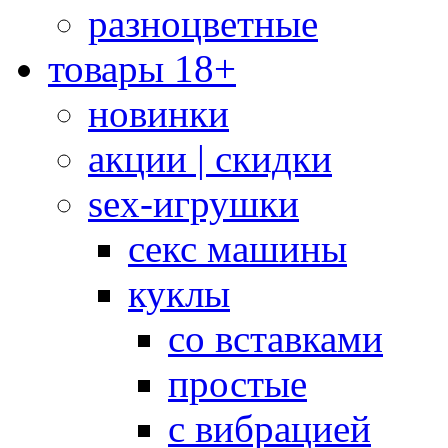
разноцветные
товары 18+
новинки
акции | скидки
sex-игрушки
секс машины
куклы
со вставками
простые
с вибрацией