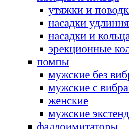
утяжки и повод
насадки удлинн
насадки и коль
эрекционные кол
помпы
мужские без ви
мужские с вибр
женские
мужские экстен
фаллоимитаторы