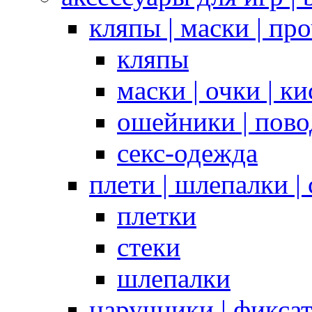
кляпы | маски | пр
кляпы
маски | очки | к
ошейники | пово
секс-одежда
плети | шлепалки |
плетки
стеки
шлепалки
наручники | фикса