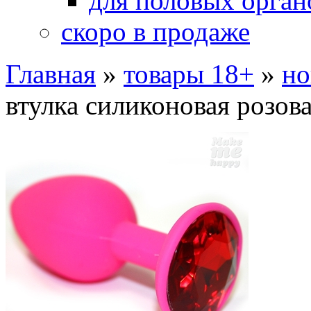
для половых орган
скоро в продаже
Главная
»
товары 18+
»
но
втулка силиконовая розов