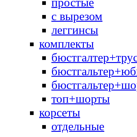
простые
с вырезом
леггинсы
комплекты
бюстгалтер+тру
бюстгальтер+юб
бюстгальтер+шо
топ+шорты
корсеты
отдельные