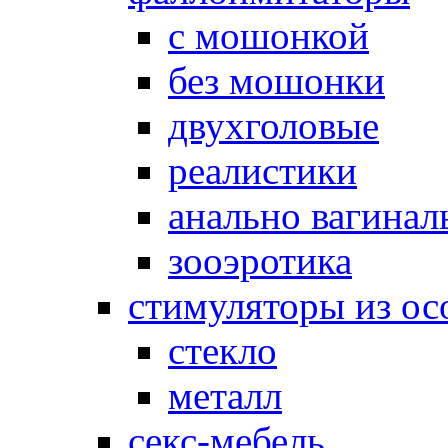
с мошонкой
без мошонки
двухголовые
реалистики
анально вагинал
зооэротика
стимуляторы из ос
стекло
металл
секс-мебель