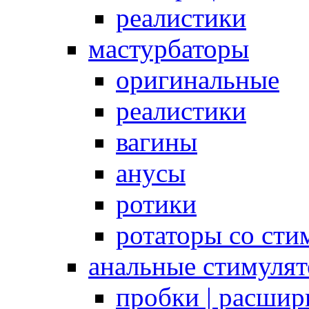
реалистики
мастурбаторы
оригинальные
реалистики
вагины
анусы
ротики
ротаторы со сти
анальные стимуля
пробки | расшир