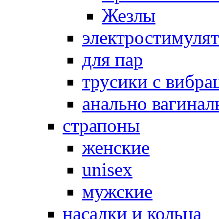
Жезлы
электростимуля
для пар
трусики с вибра
анально вагинал
страпоны
женские
unisex
мужские
насадки и кольца