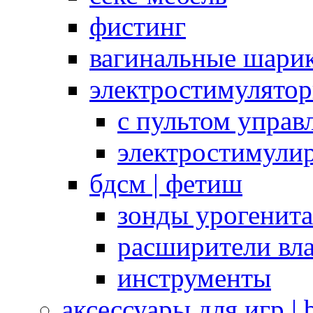
фистинг
вагинальные шарик
электростимулято
с пультом управ
электростимули
бдсм | фетиш
зонды урогенит
расширители вл
инструменты
аксессуары для игр |