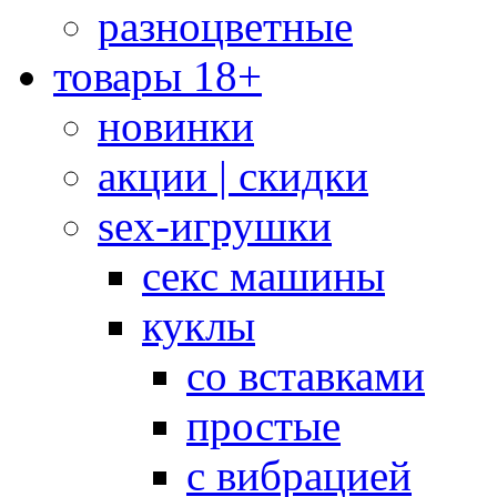
разноцветные
товары 18+
новинки
акции | скидки
sex-игрушки
секс машины
куклы
со вставками
простые
с вибрацией