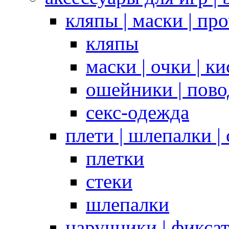
кляпы | маски | пр
кляпы
маски | очки | к
ошейники | пово
секс-одежда
плети | шлепалки |
плетки
стеки
шлепалки
наручники | фикса