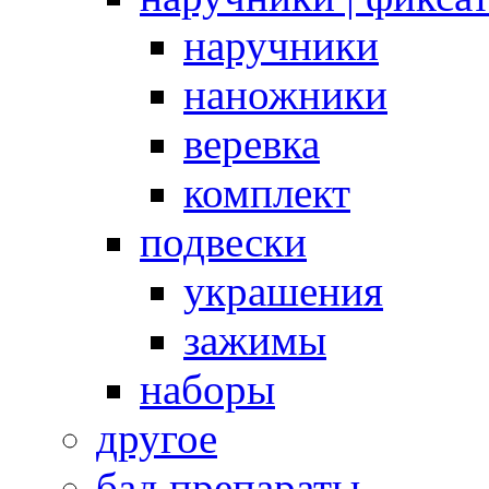
наручники
наножники
веревка
комплект
подвески
украшения
зажимы
наборы
другое
бад препараты