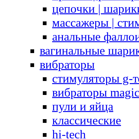
цепочки | шарики
массажеры | сти
анальные фалло
вагинальные шари
вибраторы
стимуляторы g-
вибраторы magi
пули и яйца
классические
hi-tech