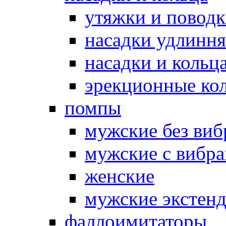
утяжки и повод
насадки удлинн
насадки и коль
эрекционные кол
помпы
мужские без ви
мужские с вибр
женские
мужские экстен
фаллоимитаторы