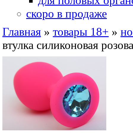
для половых орган
скоро в продаже
Главная
»
товары 18+
»
но
втулка силиконовая розов