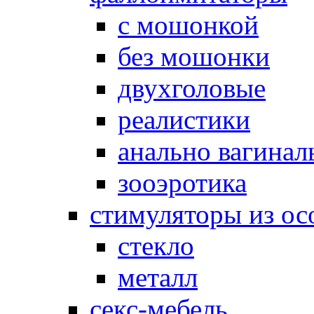
с мошонкой
без мошонки
двухголовые
реалистики
анально вагинал
зооэротика
стимуляторы из ос
стекло
металл
секс-мебель