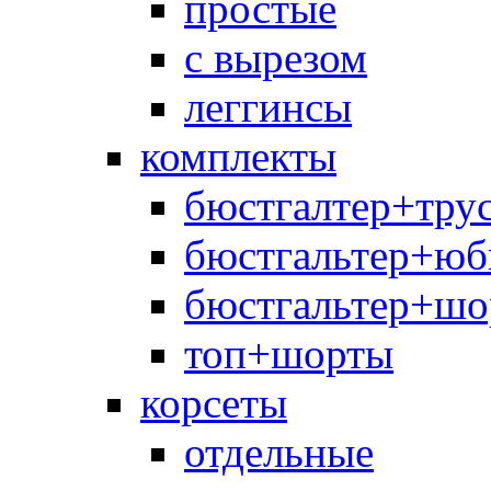
простые
с вырезом
леггинсы
комплекты
бюстгалтер+тру
бюстгальтер+юб
бюстгальтер+шо
топ+шорты
корсеты
отдельные