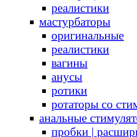
реалистики
мастурбаторы
оригинальные
реалистики
вагины
анусы
ротики
ротаторы со сти
анальные стимуля
пробки | расшир