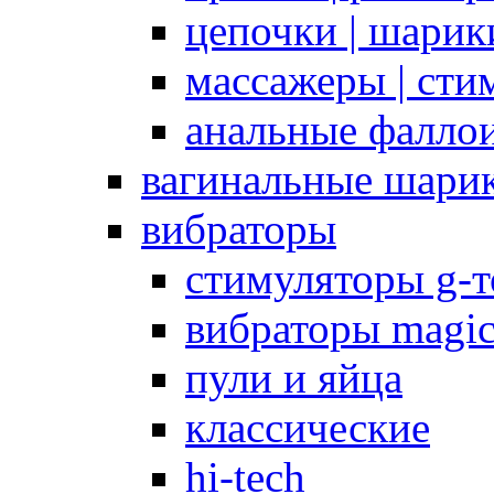
цепочки | шарики
массажеры | сти
анальные фалло
вагинальные шари
вибраторы
стимуляторы g-
вибраторы magi
пули и яйца
классические
hi-tech