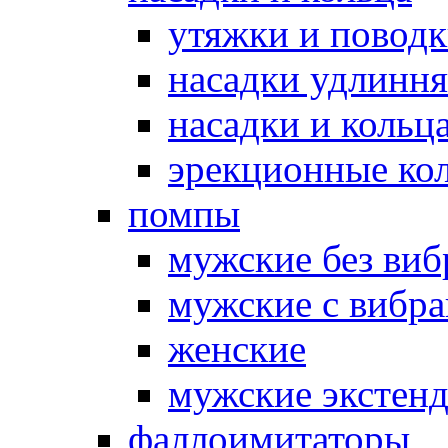
утяжки и повод
насадки удлинн
насадки и коль
эрекционные кол
помпы
мужские без ви
мужские с вибр
женские
мужские экстен
фаллоимитаторы