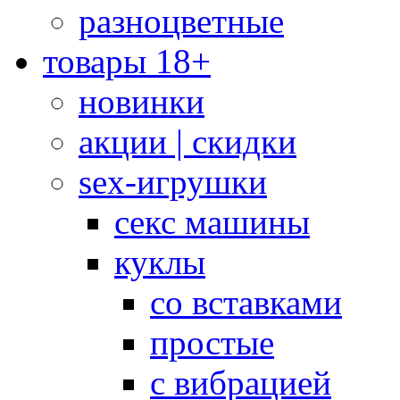
разноцветные
товары 18+
новинки
акции | скидки
sex-игрушки
секс машины
куклы
со вставками
простые
с вибрацией