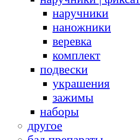
наручники
наножники
веревка
комплект
подвески
украшения
зажимы
наборы
другое
бад препараты