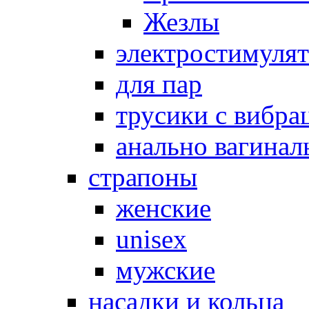
Жезлы
электростимуля
для пар
трусики с вибра
анально вагинал
страпоны
женские
unisex
мужские
насадки и кольца