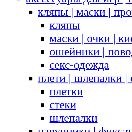
кляпы | маски | пр
кляпы
маски | очки | к
ошейники | пово
секс-одежда
плети | шлепалки |
плетки
стеки
шлепалки
наручники | фикса