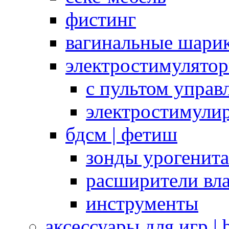
фистинг
вагинальные шарик
электростимулято
с пультом управ
электростимули
бдсм | фетиш
зонды урогенит
расширители вл
инструменты
аксессуары для игр |