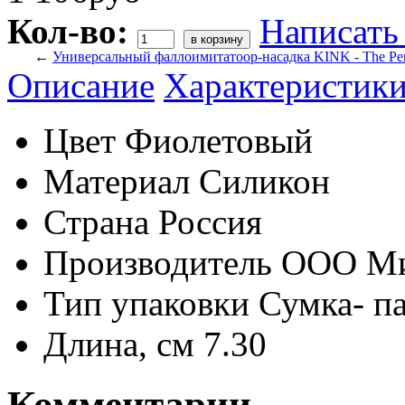
Кол-во:
Написать
←
Универсальный фаллоимитатоор-насадка KINK - The Perf
Описание
Характеристик
Цвет
Фиолетовый
Материал
Силикон
Страна
Россия
Производитель
ООО М
Тип упаковки
Сумка- п
Длина, см
7.30
Комментарии