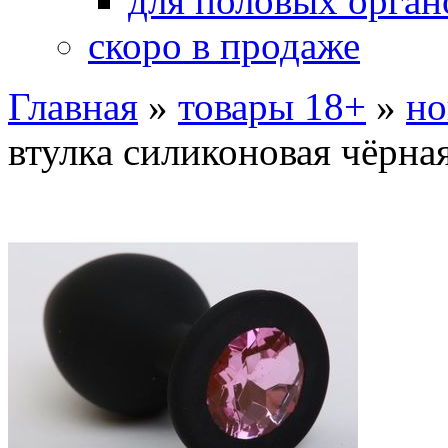
для половых орган
скоро в продаже
Главная
»
товары 18+
»
но
втулка силиконовая чёрна