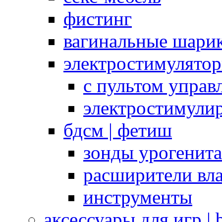
фистинг
вагинальные шарик
электростимулято
с пультом управ
электростимули
бдсм | фетиш
зонды урогенит
расширители вл
инструменты
аксессуары для игр |