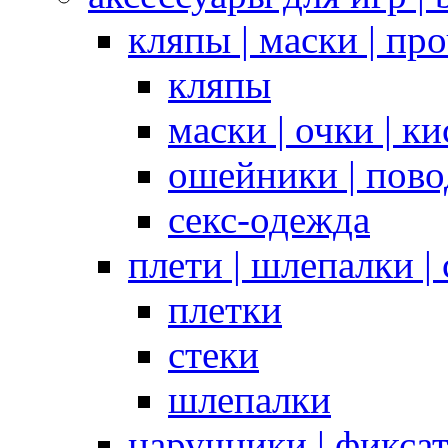
кляпы | маски | пр
кляпы
маски | очки | к
ошейники | пово
секс-одежда
плети | шлепалки |
плетки
стеки
шлепалки
наручники | фикса