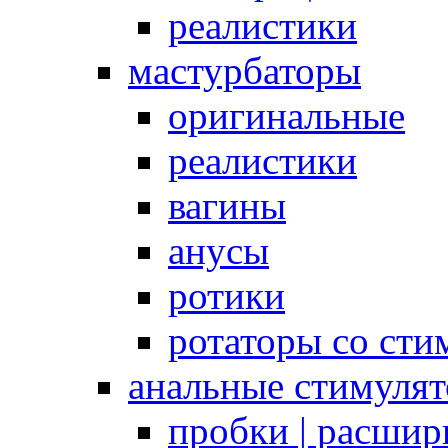
реалистики
мастурбаторы
оригинальные
реалистики
вагины
анусы
ротики
ротаторы со сти
анальные стимуля
пробки | расшир