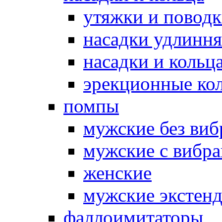
утяжки и повод
насадки удлинн
насадки и коль
эрекционные кол
помпы
мужские без ви
мужские с вибр
женские
мужские экстен
фаллоимитаторы