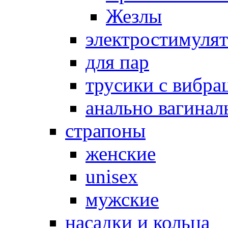
Жезлы
электростимуля
для пар
трусики с вибра
анально вагинал
страпоны
женские
unisex
мужские
насадки и кольца