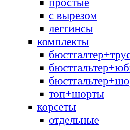
простые
с вырезом
леггинсы
комплекты
бюстгалтер+тру
бюстгальтер+юб
бюстгальтер+шо
топ+шорты
корсеты
отдельные