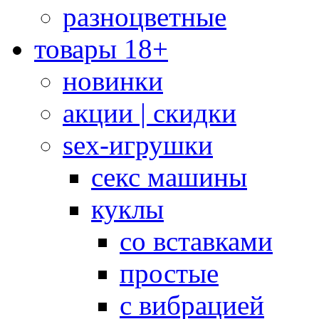
разноцветные
товары 18+
новинки
акции | скидки
sex-игрушки
секс машины
куклы
со вставками
простые
с вибрацией