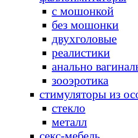
с мошонкой
без мошонки
двухголовые
реалистики
анально вагинал
зооэротика
стимуляторы из ос
стекло
металл
секс-мебель