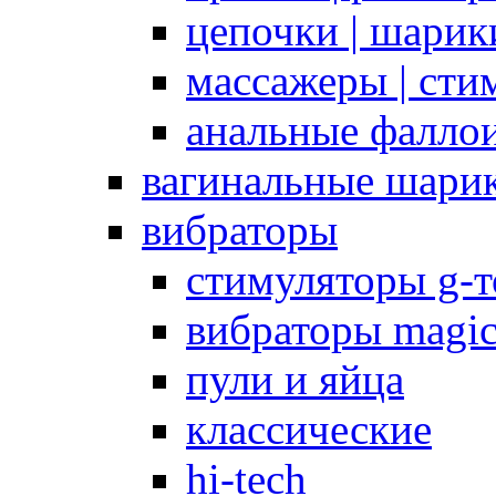
цепочки | шарики
массажеры | сти
анальные фалло
вагинальные шари
вибраторы
стимуляторы g-
вибраторы magi
пули и яйца
классические
hi-tech