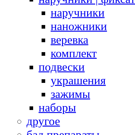
наручники
наножники
веревка
комплект
подвески
украшения
зажимы
наборы
другое
бад препараты