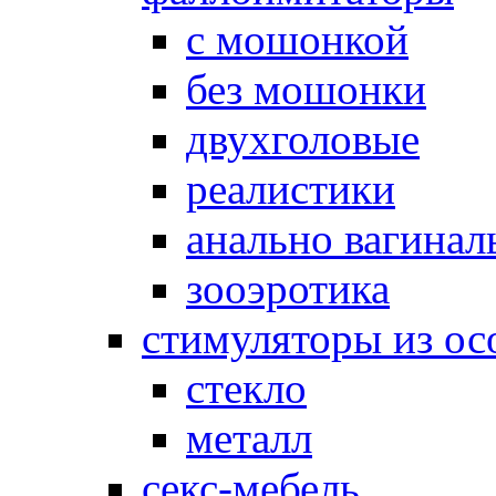
с мошонкой
без мошонки
двухголовые
реалистики
анально вагинал
зооэротика
стимуляторы из ос
стекло
металл
секс-мебель