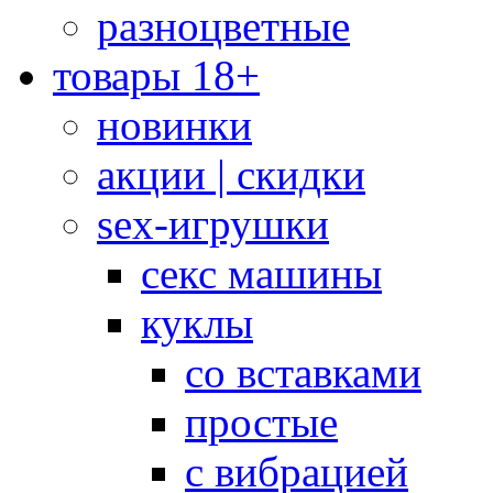
разноцветные
товары 18+
новинки
акции | скидки
sex-игрушки
секс машины
куклы
со вставками
простые
с вибрацией