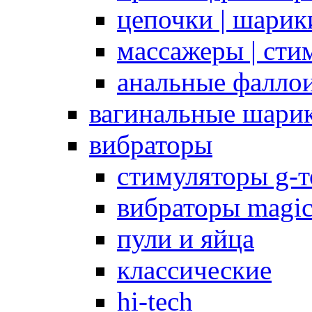
цепочки | шарики
массажеры | сти
анальные фалло
вагинальные шари
вибраторы
стимуляторы g-
вибраторы magi
пули и яйца
классические
hi-tech