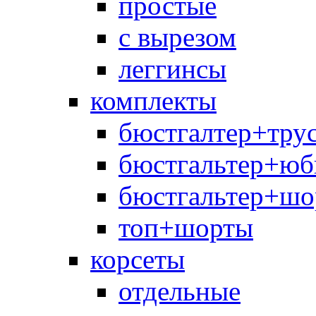
простые
с вырезом
леггинсы
комплекты
бюстгалтер+тру
бюстгальтер+юб
бюстгальтер+шо
топ+шорты
корсеты
отдельные