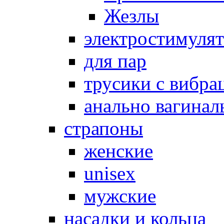
Жезлы
электростимуля
для пар
трусики с вибра
анально вагинал
страпоны
женские
unisex
мужские
насадки и кольца