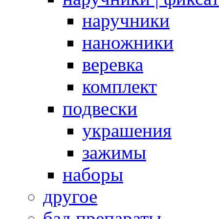
наручники
наножники
веревка
комплект
подвески
украшения
зажимы
наборы
другое
бад препараты