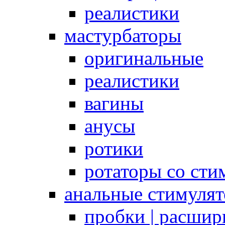
реалистики
мастурбаторы
оригинальные
реалистики
вагины
анусы
ротики
ротаторы со сти
анальные стимуля
пробки | расшир