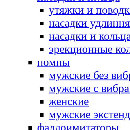
утяжки и повод
насадки удлинн
насадки и коль
эрекционные кол
помпы
мужские без ви
мужские с вибр
женские
мужские экстен
фаллоимитаторы