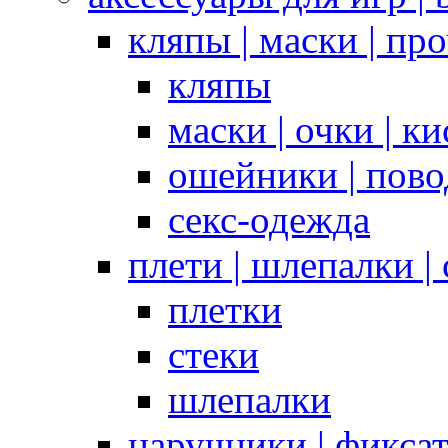
кляпы | маски | пр
кляпы
маски | очки | к
ошейники | пово
секс-одежда
плети | шлепалки |
плетки
стеки
шлепалки
наручники | фикса