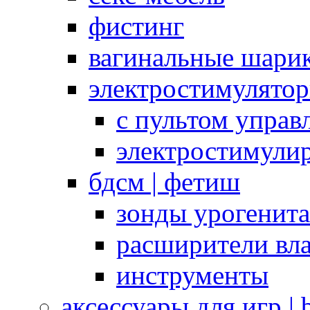
фистинг
вагинальные шарик
электростимулято
с пультом управ
электростимули
бдсм | фетиш
зонды урогенит
расширители вл
инструменты
аксессуары для игр |