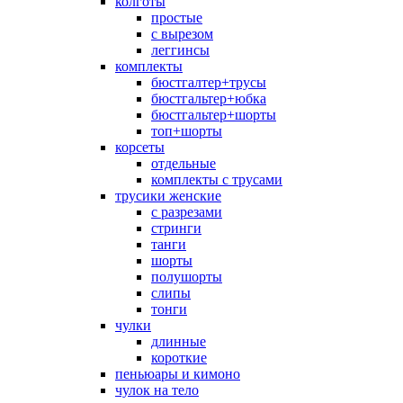
колготы
простые
с вырезом
леггинсы
комплекты
бюстгалтер+трусы
бюстгальтер+юбка
бюстгальтер+шорты
топ+шорты
корсеты
отдельные
комплекты с трусами
трусики женские
с разрезами
стринги
танги
шорты
полушорты
слипы
тонги
чулки
длинные
короткие
пеньюары и кимоно
чулок на тело