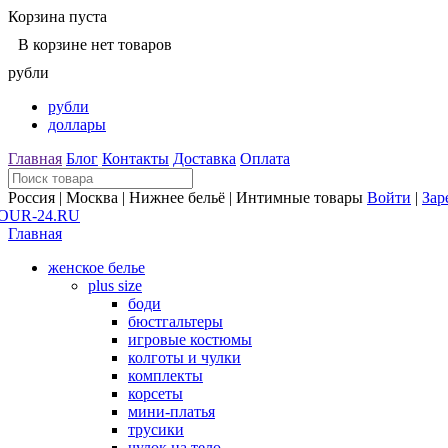
Корзина пуста
В корзине нет товаров
рубли
рубли
доллары
Главная
Блог
Контакты
Доставка
Оплата
Россия | Москва | Нижнее бельё | Интимные товары
Войти
|
Зар
Главная
женское белье
plus size
боди
бюстгальтеры
игровые костюмы
колготы и чулки
комплекты
корсеты
мини-платья
трусики
чулок на тело