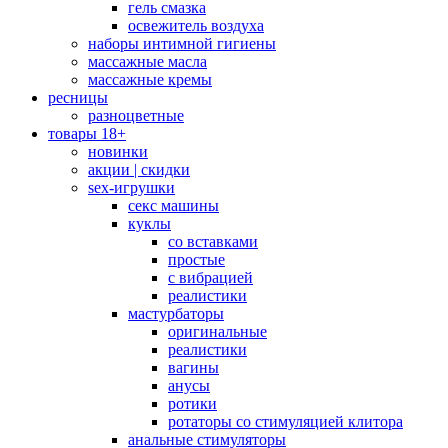
гель смазка
освежитель воздуха
наборы интимной гигиены
массажные масла
массажные кремы
ресницы
разноцветные
товары 18+
новинки
акции | скидки
sex-игрушки
секс машины
куклы
со вставками
простые
с вибрацией
реалистики
мастурбаторы
оригинальные
реалистики
вагины
анусы
ротики
ротаторы со стимуляцией клитора
анальные стимуляторы