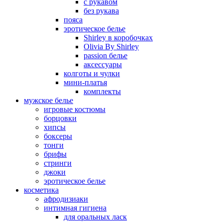
с рукавом
без рукава
пояса
эротическое белье
Shirley в коробочках
Olivia By Shirley
passion белье
аксессуары
колготы и чулки
мини-платья
комплекты
мужское белье
игровые костюмы
борцовки
хипсы
боксеры
тонги
брифы
стринги
джоки
эротическое белье
косметика
афродизиаки
интимная гигиена
для оральных ласк