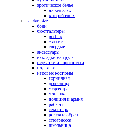
эротическое белье
на вешалах
в коробочках
standart size
боди
бюстгальтеры
pushup
мягкие
твердые
аксессуары
накладки на грудь
перчатки и воротнички
подвязки
игровые костюмы
горничная
дьяволица
медсестра
монашка
полиция и армия
рабыня
секретарь
ролевые образы
стюардесса
школьница