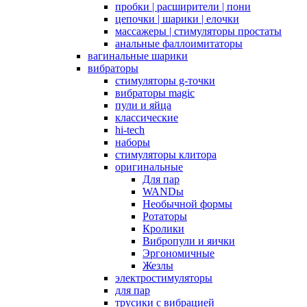
пробки | расширители | пони
цепочки | шарики | елочки
массажеры | стимуляторы простаты
анальные фаллоимитаторы
вагинальные шарики
вибраторы
стимуляторы g-точки
вибраторы magic
пули и яйца
классические
hi-tech
наборы
стимуляторы клитора
оригинальные
Для пар
WANDы
Необычной формы
Ротаторы
Кролики
Вибропули и яички
Эргономичные
Жезлы
электростимуляторы
для пар
трусики с вибрацией