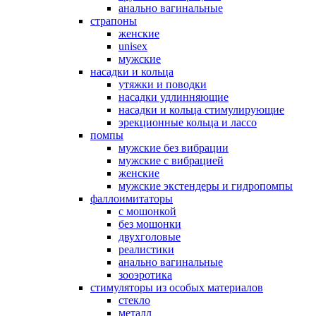
анально вагинальные
страпоны
женские
unisex
мужские
насадки и кольца
утяжки и поводки
насадки удлинняющие
насадки и кольца стимулирующие
эрекционные кольца и лассо
помпы
мужские без вибрации
мужские с вибрацией
женские
мужские экстендеры и гидропомпы
фаллоимитаторы
с мошонкой
без мошонки
двухголовые
реалистики
анально вагинальные
зооэротика
стимуляторы из особых материалов
стекло
металл