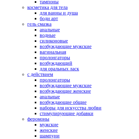
тампоны
косметика для тела
для ванны и душа
боди арт
гель смазка
анальные
водные
силиконовые
возбуждающие мужские
вагинальная
пролонгаторы
возбуждающий
для оральных ласк
с действием
пролонгаторы
возбуждающие мужские
возбуждающие женские
анальные
возбуждающие общие
наборы для искусства любви
стимулирующие добавки
феромоны
мужские
женские
шампуни