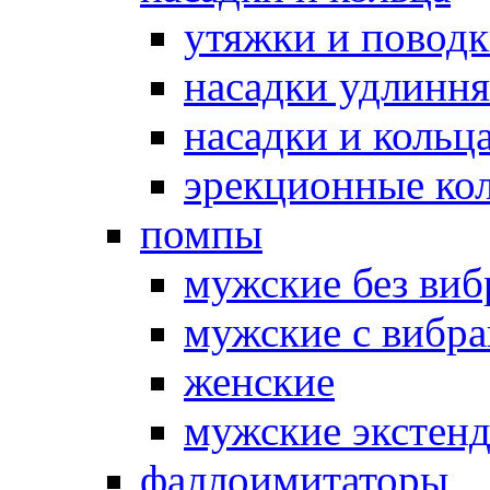
утяжки и повод
насадки удлинн
насадки и коль
эрекционные кол
помпы
мужские без ви
мужские с вибр
женские
мужские экстен
фаллоимитаторы