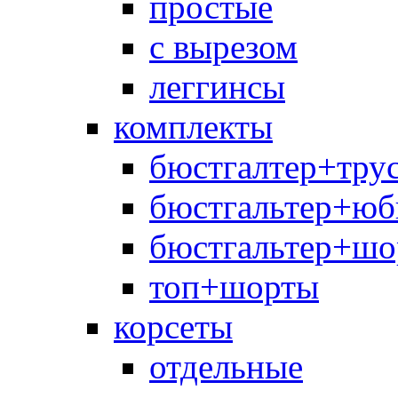
простые
с вырезом
леггинсы
комплекты
бюстгалтер+тру
бюстгальтер+юб
бюстгальтер+шо
топ+шорты
корсеты
отдельные