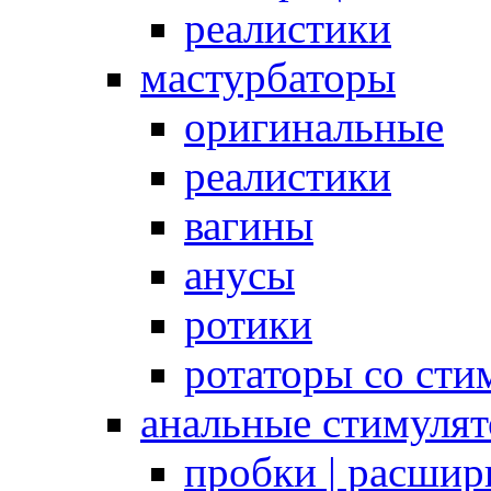
реалистики
мастурбаторы
оригинальные
реалистики
вагины
анусы
ротики
ротаторы со сти
анальные стимуля
пробки | расшир