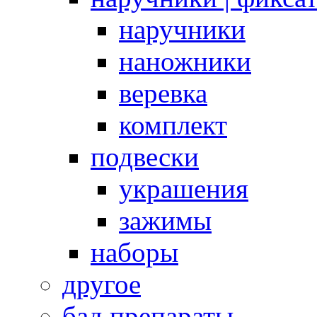
наручники
наножники
веревка
комплект
подвески
украшения
зажимы
наборы
другое
бад препараты