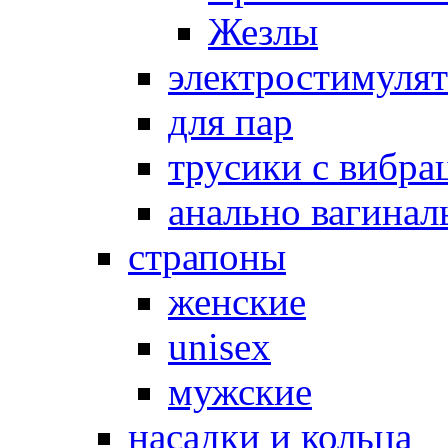
Жезлы
электростимуля
для пар
трусики с вибра
анально вагинал
страпоны
женские
unisex
мужские
насадки и кольца