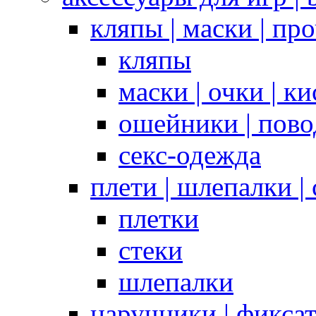
кляпы | маски | пр
кляпы
маски | очки | к
ошейники | пово
секс-одежда
плети | шлепалки |
плетки
стеки
шлепалки
наручники | фикса