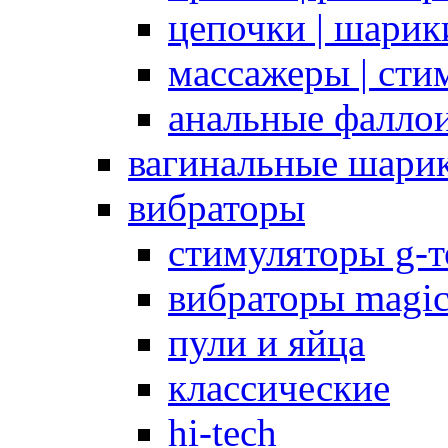
цепочки | шарики
массажеры | сти
анальные фалло
вагинальные шари
вибраторы
стимуляторы g-
вибраторы magi
пули и яйца
классические
hi-tech