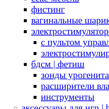
фистинг
вагинальные шарик
электростимулято
с пультом управ
электростимули
бдсм | фетиш
зонды урогенит
расширители вл
инструменты
аксессуары для игр |