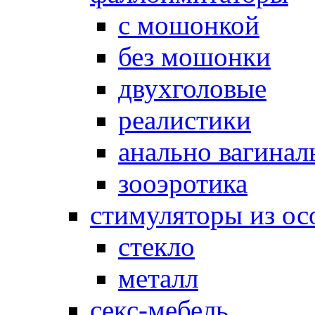
с мошонкой
без мошонки
двухголовые
реалистики
анально вагинал
зооэротика
стимуляторы из ос
стекло
металл
секс-мебель