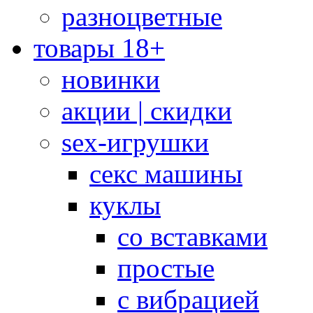
разноцветные
товары 18+
новинки
акции | скидки
sex-игрушки
секс машины
куклы
со вставками
простые
с вибрацией