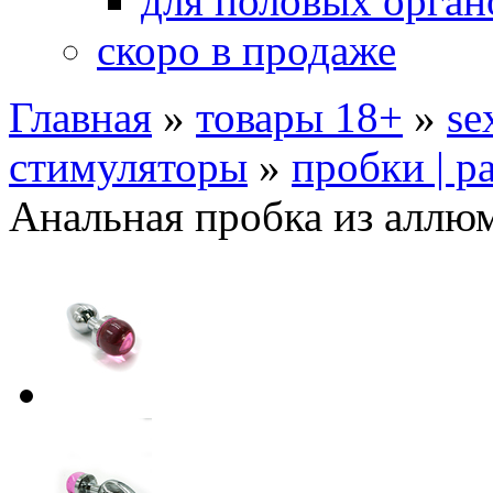
для половых орган
скоро в продаже
Главная
»
товары 18+
»
se
стимуляторы
»
пробки | р
Анальная пробка из аллю