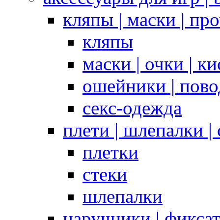
кляпы | маски | пр
кляпы
маски | очки | к
ошейники | пово
секс-одежда
плети | шлепалки |
плетки
стеки
шлепалки
наручники | фикса