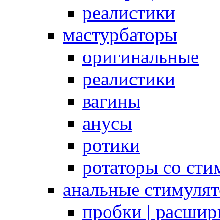
реалистики
мастурбаторы
оригинальные
реалистики
вагины
анусы
ротики
ротаторы со сти
анальные стимуля
пробки | расшир