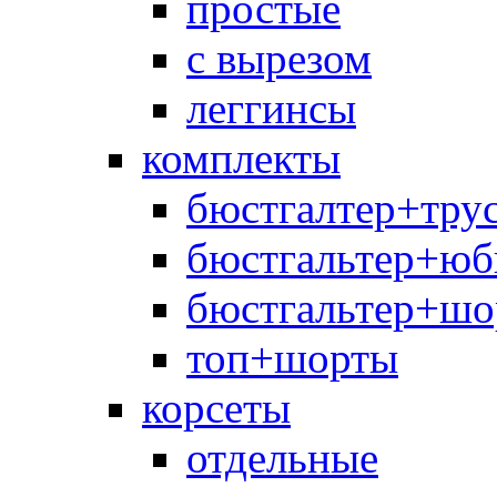
простые
с вырезом
леггинсы
комплекты
бюстгалтер+тру
бюстгальтер+юб
бюстгальтер+шо
топ+шорты
корсеты
отдельные