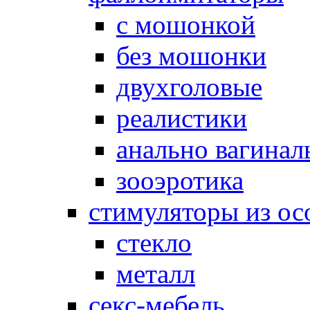
с мошонкой
без мошонки
двухголовые
реалистики
анально вагинал
зооэротика
стимуляторы из ос
стекло
металл
секс-мебель