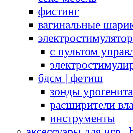
фистинг
вагинальные шарик
электростимулято
с пультом управ
электростимули
бдсм | фетиш
зонды урогенит
расширители вл
инструменты
аксессуары для игр |