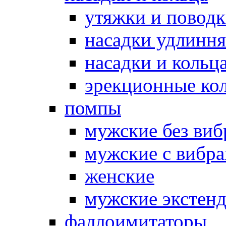
утяжки и повод
насадки удлинн
насадки и коль
эрекционные кол
помпы
мужские без ви
мужские с вибр
женские
мужские экстен
фаллоимитаторы