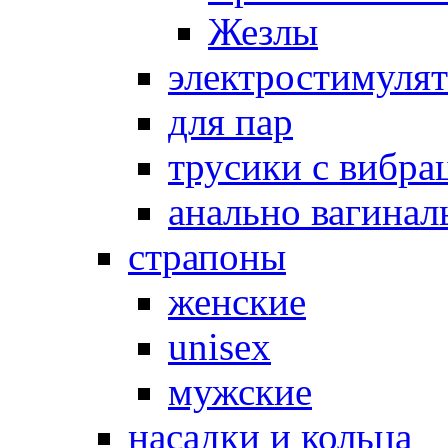
Жезлы
электростимуля
для пар
трусики с вибра
анально вагинал
страпоны
женские
unisex
мужские
насадки и кольца