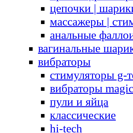
цепочки | шарики
массажеры | сти
анальные фалло
вагинальные шари
вибраторы
стимуляторы g-
вибраторы magi
пули и яйца
классические
hi-tech