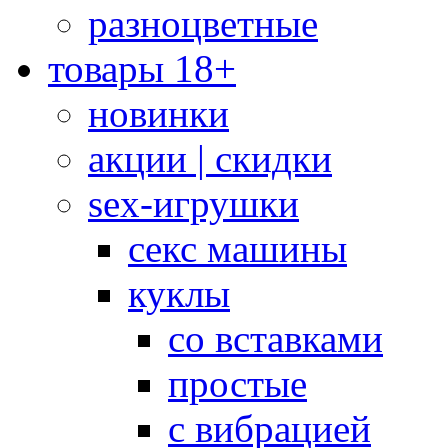
разноцветные
товары 18+
новинки
акции | скидки
sex-игрушки
секс машины
куклы
со вставками
простые
с вибрацией