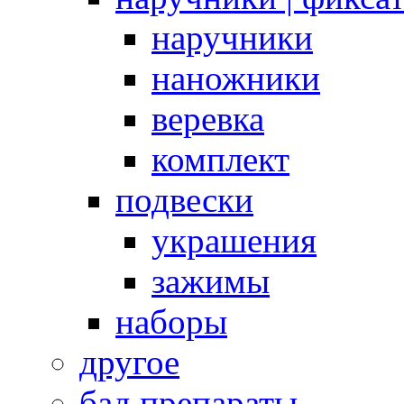
наручники
наножники
веревка
комплект
подвески
украшения
зажимы
наборы
другое
бад препараты