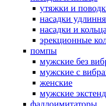
утяжки и повод
насадки удлинн
насадки и коль
эрекционные кол
помпы
мужские без ви
мужские с вибр
женские
мужские экстен
фаллоимитаторы