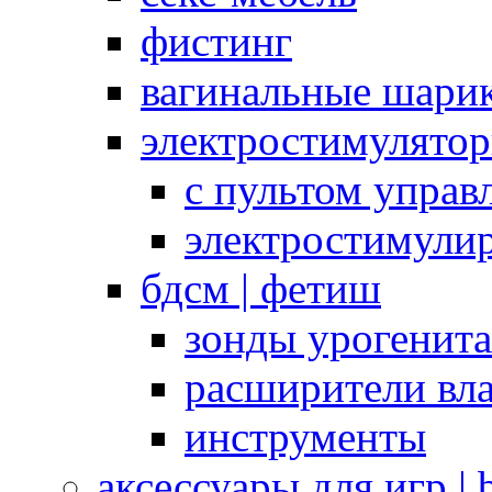
фистинг
вагинальные шарик
электростимулято
с пультом управ
электростимули
бдсм | фетиш
зонды урогенит
расширители вл
инструменты
аксессуары для игр |