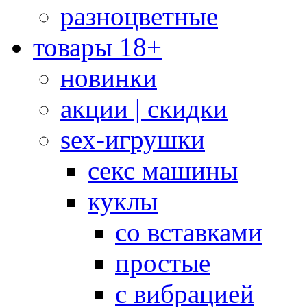
разноцветные
товары 18+
новинки
акции | скидки
sex-игрушки
секс машины
куклы
со вставками
простые
с вибрацией