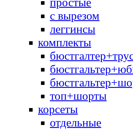
простые
с вырезом
леггинсы
комплекты
бюстгалтер+тру
бюстгальтер+юб
бюстгальтер+шо
топ+шорты
корсеты
отдельные