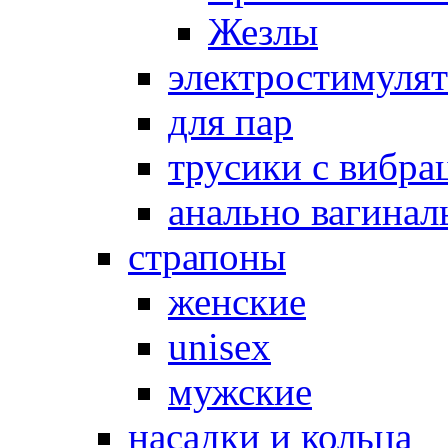
Жезлы
электростимуля
для пар
трусики с вибра
анально вагинал
страпоны
женские
unisex
мужские
насадки и кольца