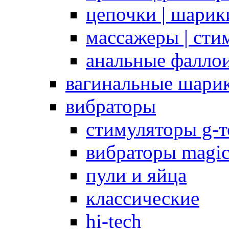
цепочки | шарики
массажеры | сти
анальные фалло
вагинальные шари
вибраторы
стимуляторы g-
вибраторы magi
пули и яйца
классические
hi-tech