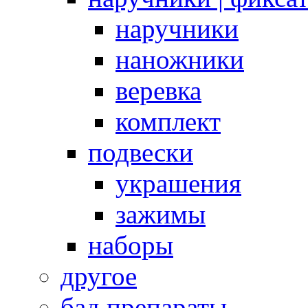
наручники
наножники
веревка
комплект
подвески
украшения
зажимы
наборы
другое
бад препараты