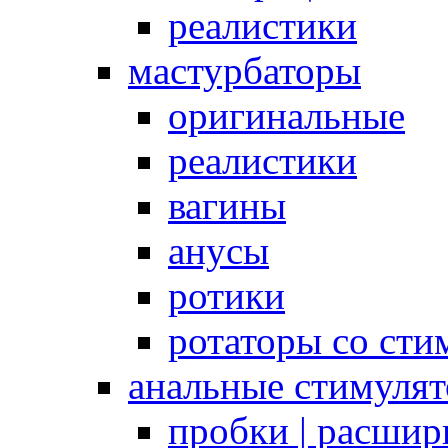
реалистики
мастурбаторы
оригинальные
реалистики
вагины
анусы
ротики
ротаторы со сти
анальные стимуля
пробки | расшир