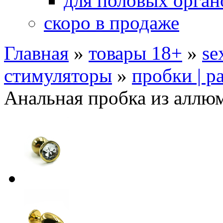
для половых орган
скоро в продаже
Главная
»
товары 18+
»
se
стимуляторы
»
пробки | р
Анальная пробка из аллюм