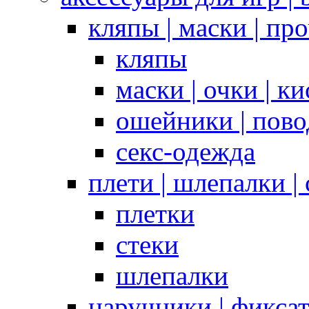
кляпы | маски | пр
кляпы
маски | очки | к
ошейники | пово
секс-одежда
плети | шлепалки |
плетки
стеки
шлепалки
наручники | фикса