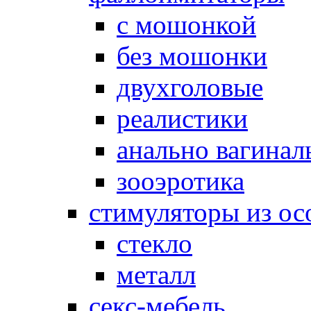
с мошонкой
без мошонки
двухголовые
реалистики
анально вагинал
зооэротика
стимуляторы из ос
стекло
металл
секс-мебель