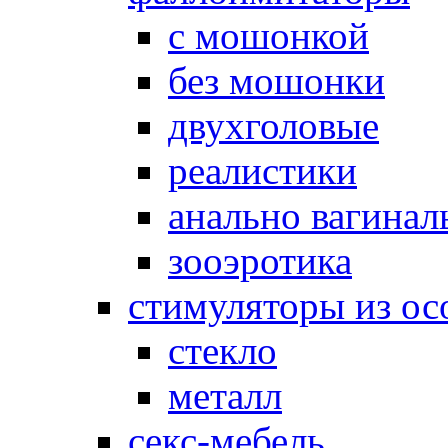
с мошонкой
без мошонки
двухголовые
реалистики
анально вагинал
зооэротика
стимуляторы из ос
стекло
металл
секс-мебель