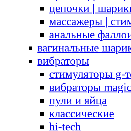
цепочки | шарики
массажеры | сти
анальные фалло
вагинальные шари
вибраторы
стимуляторы g-
вибраторы magi
пули и яйца
классические
hi-tech