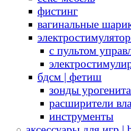
фистинг
вагинальные шарик
электростимулято
с пультом управ
электростимули
бдсм | фетиш
зонды урогенит
расширители вл
инструменты
аксессуары для игр |