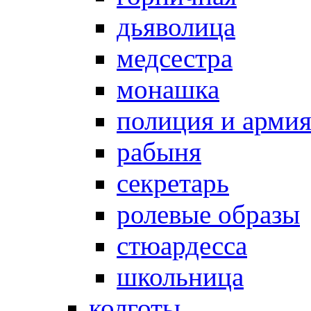
дьяволица
медсестра
монашка
полиция и арми
рабыня
секретарь
ролевые образы
стюардесса
школьница
колготы