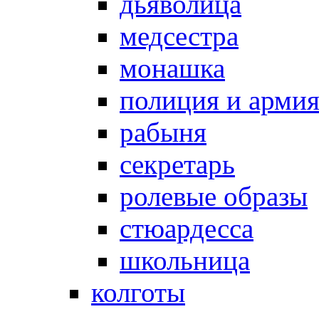
дьяволица
медсестра
монашка
полиция и арми
рабыня
секретарь
ролевые образы
стюардесса
школьница
колготы