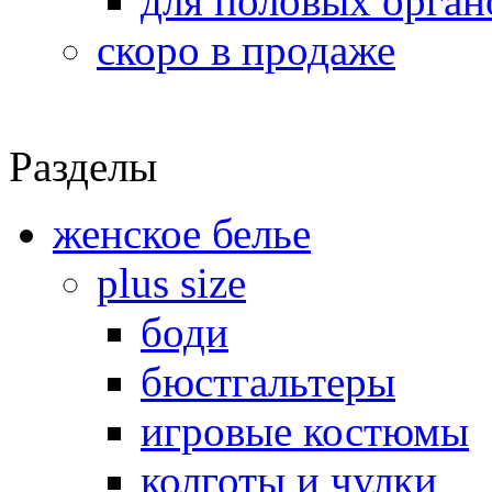
для половых орган
скоро в продаже
Разделы
женское белье
plus size
боди
бюстгальтеры
игровые костюмы
колготы и чулки