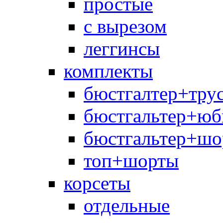
простые
с вырезом
леггинсы
комплекты
бюстгалтер+тру
бюстгальтер+юб
бюстгальтер+шо
топ+шорты
корсеты
отдельные