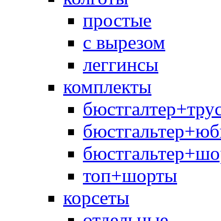
простые
с вырезом
леггинсы
комплекты
бюстгалтер+тру
бюстгальтер+юб
бюстгальтер+шо
топ+шорты
корсеты
отдельные