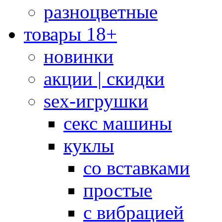
разноцветные
товары 18+
новинки
акции | скидки
sex-игрушки
секс машины
куклы
со вставками
простые
с вибрацией