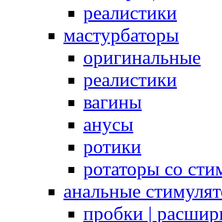
реалистики
мастурбаторы
оригинальные
реалистики
вагины
анусы
ротики
ротаторы со сти
анальные стимуля
пробки | расшир