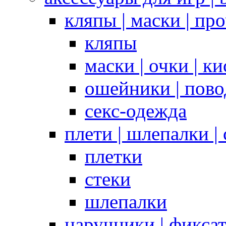
кляпы | маски | пр
кляпы
маски | очки | к
ошейники | пово
секс-одежда
плети | шлепалки |
плетки
стеки
шлепалки
наручники | фикса