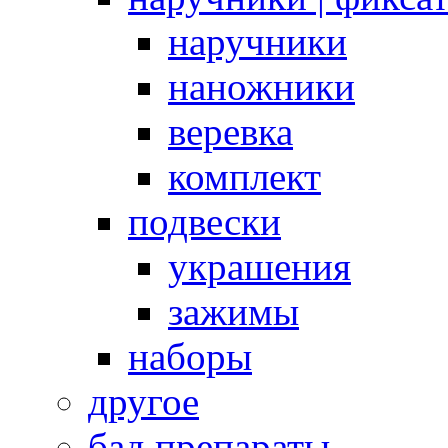
наручники
наножники
веревка
комплект
подвески
украшения
зажимы
наборы
другое
бад препараты