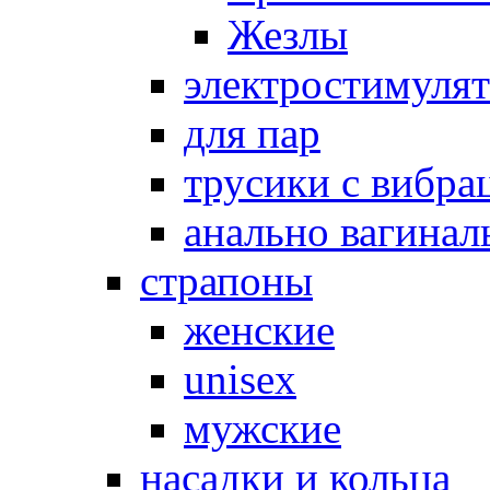
Жезлы
электростимуля
для пар
трусики с вибра
анально вагинал
страпоны
женские
unisex
мужские
насадки и кольца