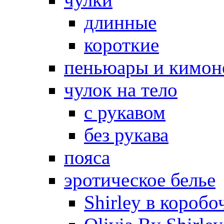
длинные
короткие
пеньюары и кимон
чулок на тело
с рукавом
без рукава
пояса
эротическое белье
Shirley в коробо