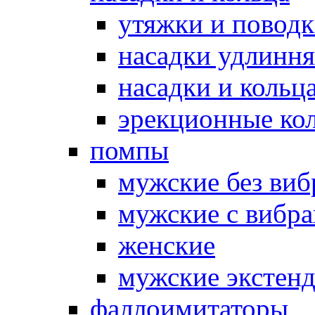
утяжки и повод
насадки удлинн
насадки и коль
эрекционные кол
помпы
мужские без ви
мужские с вибр
женские
мужские экстен
фаллоимитаторы