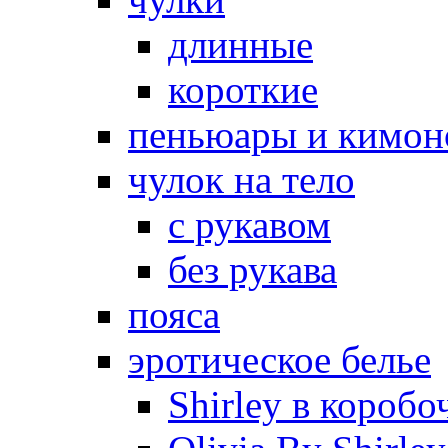
длинные
короткие
пеньюары и кимон
чулок на тело
с рукавом
без рукава
пояса
эротическое белье
Shirley в коробо