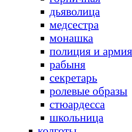
дьяволица
медсестра
монашка
полиция и арми
рабыня
секретарь
ролевые образы
стюардесса
школьница
колготы