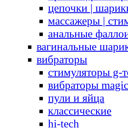
цепочки | шарики
массажеры | сти
анальные фалло
вагинальные шари
вибраторы
стимуляторы g-
вибраторы magi
пули и яйца
классические
hi-tech