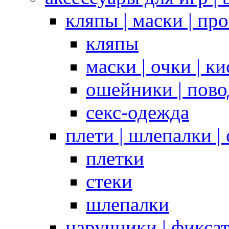
кляпы | маски | пр
кляпы
маски | очки | к
ошейники | пово
секс-одежда
плети | шлепалки |
плетки
стеки
шлепалки
наручники | фикса