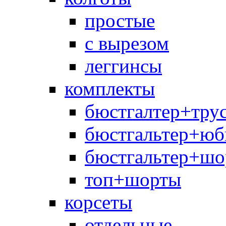
простые
с вырезом
леггинсы
комплекты
бюстгалтер+тру
бюстгальтер+юб
бюстгальтер+шо
топ+шорты
корсеты
отдельные