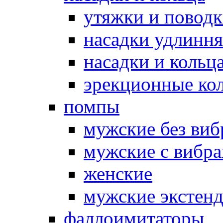
утяжки и повод
насадки удлинн
насадки и коль
эрекционные кол
помпы
мужские без ви
мужские с вибр
женские
мужские экстен
фаллоимитаторы