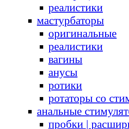
реалистики
мастурбаторы
оригинальные
реалистики
вагины
анусы
ротики
ротаторы со сти
анальные стимуля
пробки | расшир