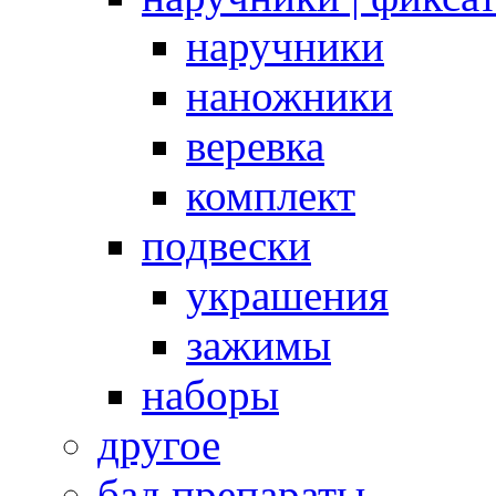
наручники
наножники
веревка
комплект
подвески
украшения
зажимы
наборы
другое
бад препараты