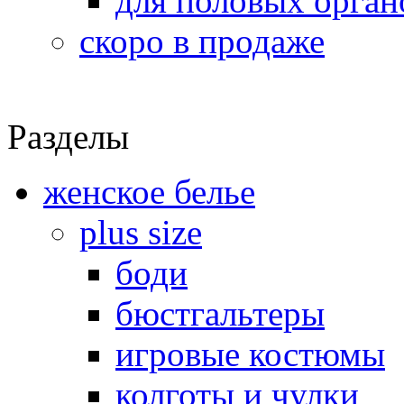
для половых орган
скоро в продаже
Разделы
женское белье
plus size
боди
бюстгальтеры
игровые костюмы
колготы и чулки