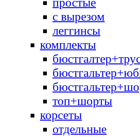
простые
с вырезом
леггинсы
комплекты
бюстгалтер+тру
бюстгальтер+юб
бюстгальтер+шо
топ+шорты
корсеты
отдельные