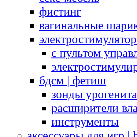
фистинг
вагинальные шарик
электростимулято
с пультом управ
электростимули
бдсм | фетиш
зонды урогенит
расширители вл
инструменты
аксессуары для игр |