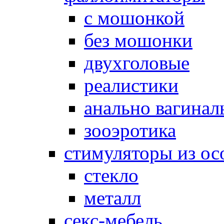
с мошонкой
без мошонки
двухголовые
реалистики
анально вагинал
зооэротика
стимуляторы из ос
стекло
металл
секс-мебель