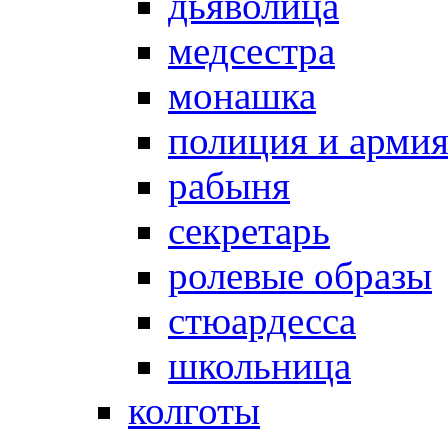
дьяволица
медсестра
монашка
полиция и арми
рабыня
секретарь
ролевые образы
стюардесса
школьница
колготы