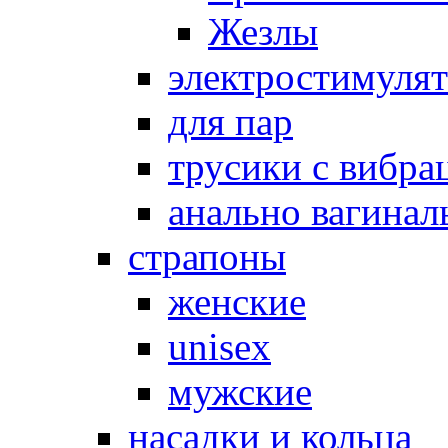
Жезлы
электростимуля
для пар
трусики с вибра
анально вагинал
страпоны
женские
unisex
мужские
насадки и кольца