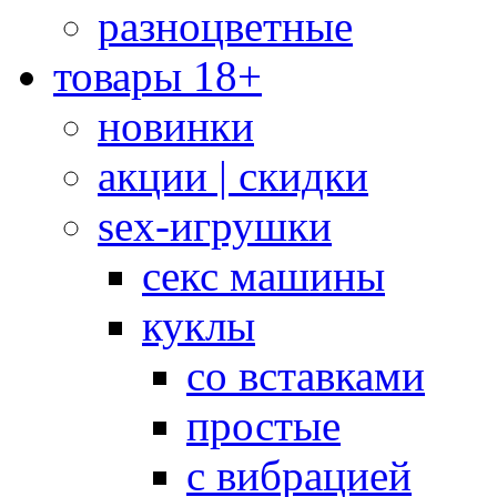
разноцветные
товары 18+
новинки
акции | скидки
sex-игрушки
секс машины
куклы
со вставками
простые
с вибрацией