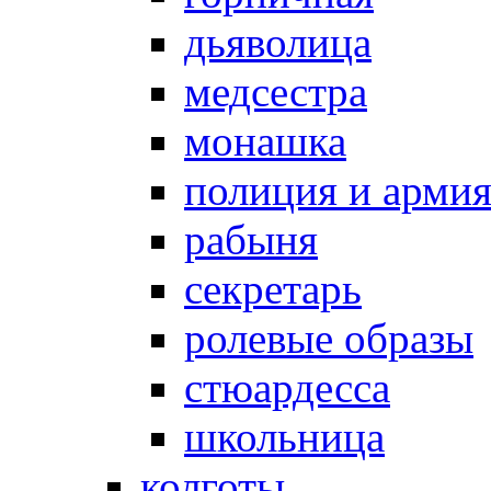
дьяволица
медсестра
монашка
полиция и арми
рабыня
секретарь
ролевые образы
стюардесса
школьница
колготы