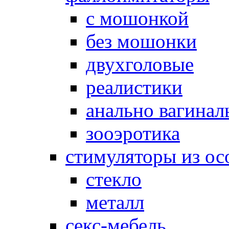
с мошонкой
без мошонки
двухголовые
реалистики
анально вагинал
зооэротика
стимуляторы из ос
стекло
металл
секс-мебель