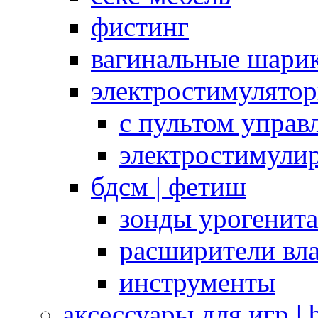
фистинг
вагинальные шарик
электростимулято
с пультом управ
электростимули
бдсм | фетиш
зонды урогенит
расширители вл
инструменты
аксессуары для игр |