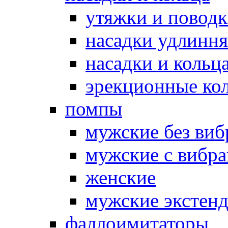
утяжки и повод
насадки удлинн
насадки и коль
эрекционные кол
помпы
мужские без ви
мужские с вибр
женские
мужские экстен
фаллоимитаторы