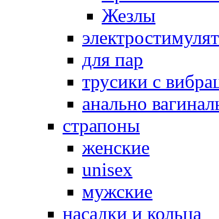
Жезлы
электростимуля
для пар
трусики с вибра
анально вагинал
страпоны
женские
unisex
мужские
насадки и кольца