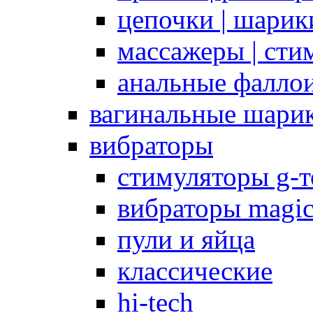
цепочки | шарики
массажеры | сти
анальные фалло
вагинальные шари
вибраторы
стимуляторы g-
вибраторы magi
пули и яйца
классические
hi-tech