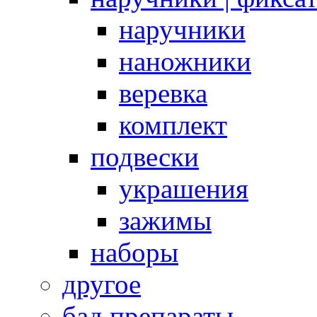
наручники
наножники
веревка
комплект
подвески
украшения
зажимы
наборы
другое
бад препараты