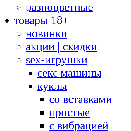
разноцветные
товары 18+
новинки
акции | скидки
sex-игрушки
секс машины
куклы
со вставками
простые
с вибрацией