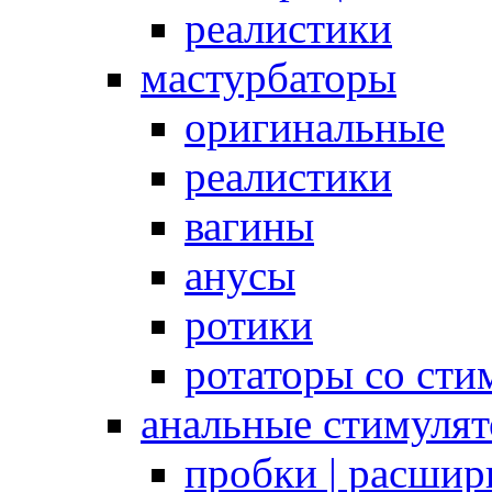
реалистики
мастурбаторы
оригинальные
реалистики
вагины
анусы
ротики
ротаторы со сти
анальные стимуля
пробки | расшир