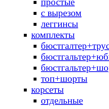
простые
с вырезом
леггинсы
комплекты
бюстгалтер+тру
бюстгальтер+юб
бюстгальтер+шо
топ+шорты
корсеты
отдельные