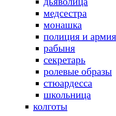
дьяволица
медсестра
монашка
полиция и арми
рабыня
секретарь
ролевые образы
стюардесса
школьница
колготы