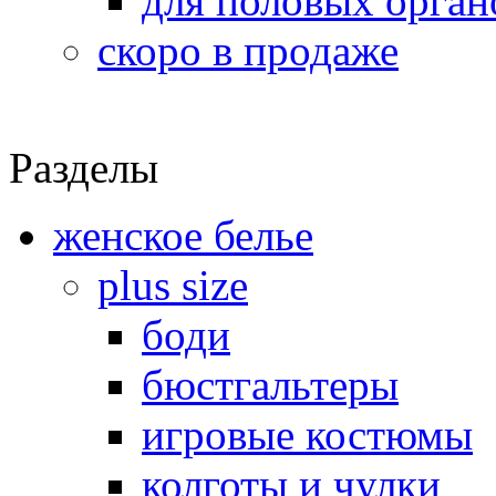
для половых орган
скоро в продаже
Разделы
женское белье
plus size
боди
бюстгальтеры
игровые костюмы
колготы и чулки