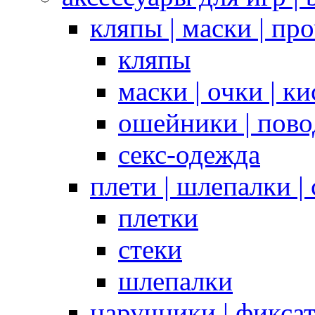
кляпы | маски | пр
кляпы
маски | очки | к
ошейники | пово
секс-одежда
плети | шлепалки |
плетки
стеки
шлепалки
наручники | фикса