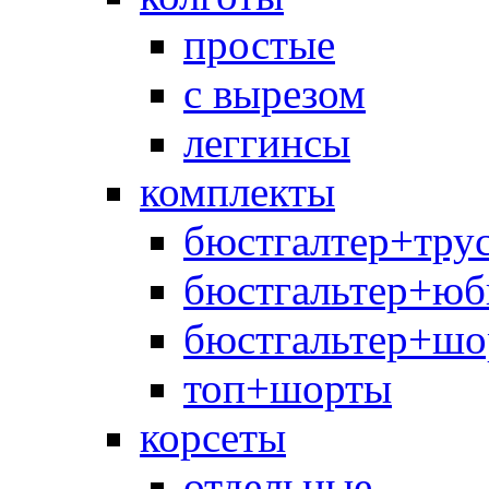
простые
с вырезом
леггинсы
комплекты
бюстгалтер+тру
бюстгальтер+юб
бюстгальтер+шо
топ+шорты
корсеты
отдельные