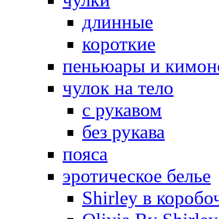
длинные
короткие
пеньюары и кимон
чулок на тело
с рукавом
без рукава
пояса
эротическое белье
Shirley в коробо