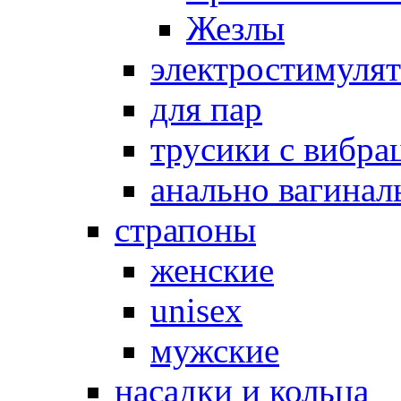
Жезлы
электростимуля
для пар
трусики с вибра
анально вагинал
страпоны
женские
unisex
мужские
насадки и кольца