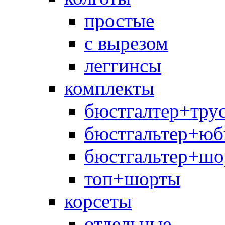
простые
с вырезом
леггинсы
комплекты
бюстгалтер+тру
бюстгальтер+юб
бюстгальтер+шо
топ+шорты
корсеты
отдельные