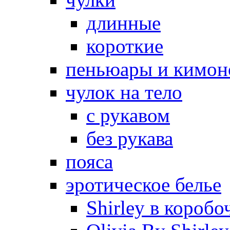
длинные
короткие
пеньюары и кимон
чулок на тело
с рукавом
без рукава
пояса
эротическое белье
Shirley в коробо