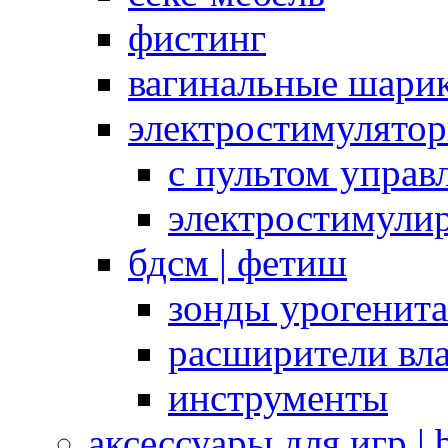
фистинг
вагинальные шарик
электростимулято
с пультом управ
электростимули
бдсм | фетиш
зонды урогенит
расширители вл
инструменты
аксессуары для игр |