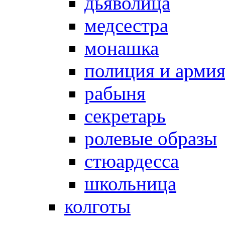
дьяволица
медсестра
монашка
полиция и арми
рабыня
секретарь
ролевые образы
стюардесса
школьница
колготы