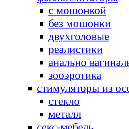
с мошонкой
без мошонки
двухголовые
реалистики
анально вагинал
зооэротика
стимуляторы из ос
стекло
металл
секс-мебель