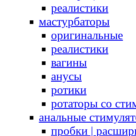
реалистики
мастурбаторы
оригинальные
реалистики
вагины
анусы
ротики
ротаторы со сти
анальные стимуля
пробки | расшир