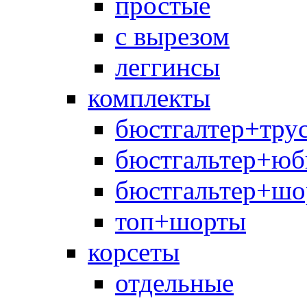
простые
с вырезом
леггинсы
комплекты
бюстгалтер+тру
бюстгальтер+юб
бюстгальтер+шо
топ+шорты
корсеты
отдельные