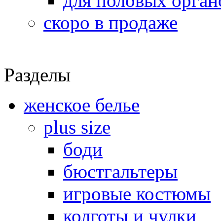
для половых орган
скоро в продаже
Разделы
женское белье
plus size
боди
бюстгальтеры
игровые костюмы
колготы и чулки