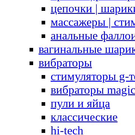
цепочки | шарики
массажеры | сти
анальные фалло
вагинальные шари
вибраторы
стимуляторы g-
вибраторы magi
пули и яйца
классические
hi-tech