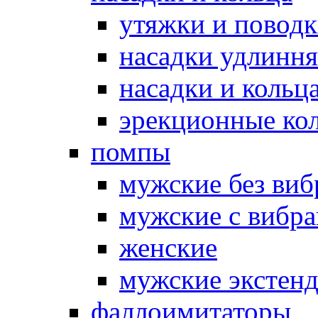
утяжки и повод
насадки удлинн
насадки и коль
эрекционные кол
помпы
мужские без ви
мужские с вибр
женские
мужские экстен
фаллоимитаторы