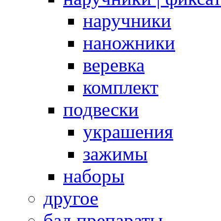
наручники
наножники
веревка
комплект
подвески
украшения
зажимы
наборы
другое
бад препараты