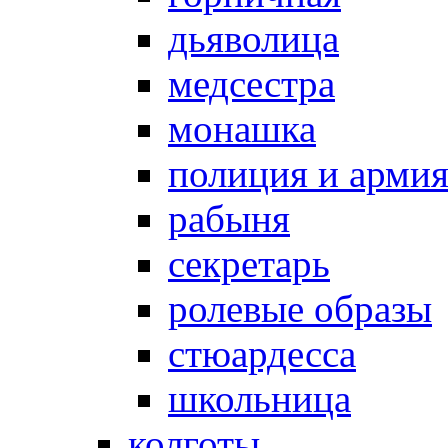
дьяволица
медсестра
монашка
полиция и арми
рабыня
секретарь
ролевые образы
стюардесса
школьница
колготы