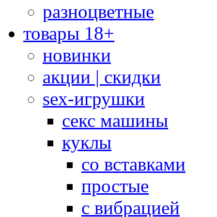
разноцветные
товары 18+
новинки
акции | скидки
sex-игрушки
секс машины
куклы
со вставками
простые
с вибрацией