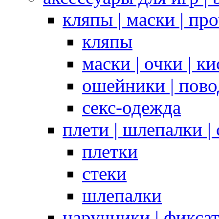
кляпы | маски | пр
кляпы
маски | очки | к
ошейники | пово
секс-одежда
плети | шлепалки |
плетки
стеки
шлепалки
наручники | фикса