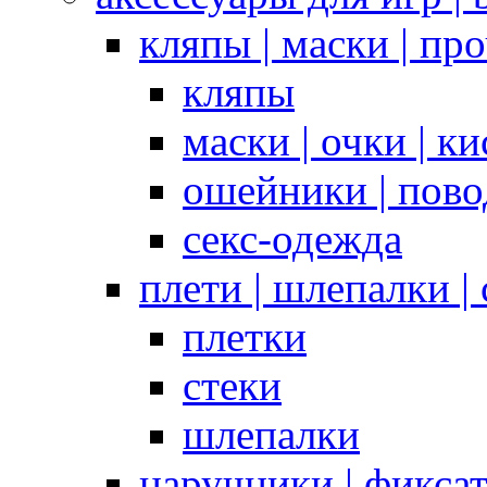
кляпы | маски | пр
кляпы
маски | очки | к
ошейники | пово
секс-одежда
плети | шлепалки |
плетки
стеки
шлепалки
наручники | фикса