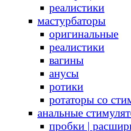
реалистики
мастурбаторы
оригинальные
реалистики
вагины
анусы
ротики
ротаторы со сти
анальные стимуля
пробки | расшир