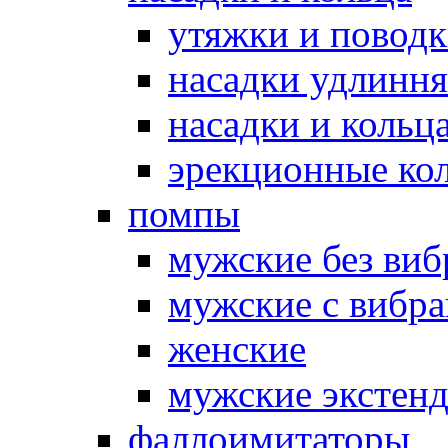
утяжки и повод
насадки удлинн
насадки и коль
эрекционные кол
помпы
мужские без ви
мужские с вибр
женские
мужские экстен
фаллоимитаторы