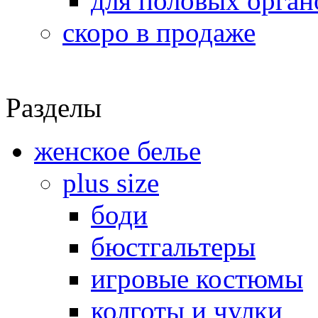
для половых орган
скоро в продаже
Разделы
женское белье
plus size
боди
бюстгальтеры
игровые костюмы
колготы и чулки