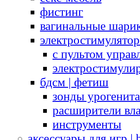
фистинг
вагинальные шарик
электростимулято
с пультом управ
электростимули
бдсм | фетиш
зонды урогенит
расширители вл
инструменты
аксессуары для игр |