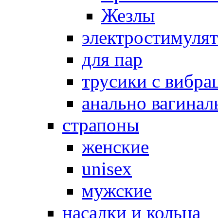
Жезлы
электростимуля
для пар
трусики с вибра
анально вагинал
страпоны
женские
unisex
мужские
насадки и кольца