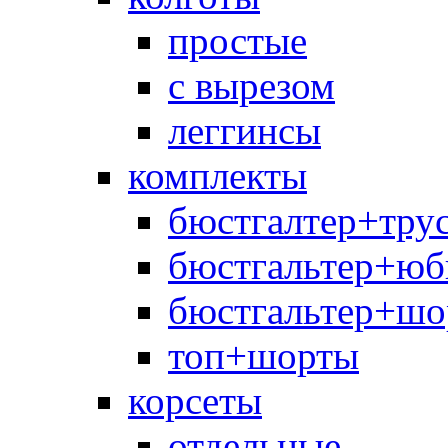
простые
с вырезом
леггинсы
комплекты
бюстгалтер+тру
бюстгальтер+юб
бюстгальтер+шо
топ+шорты
корсеты
отдельные