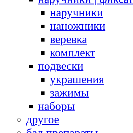
наручники
наножники
веревка
комплект
подвески
украшения
зажимы
наборы
другое
бад препараты