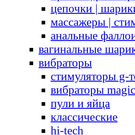
цепочки | шарики
массажеры | сти
анальные фалло
вагинальные шари
вибраторы
стимуляторы g-
вибраторы magi
пули и яйца
классические
hi-tech