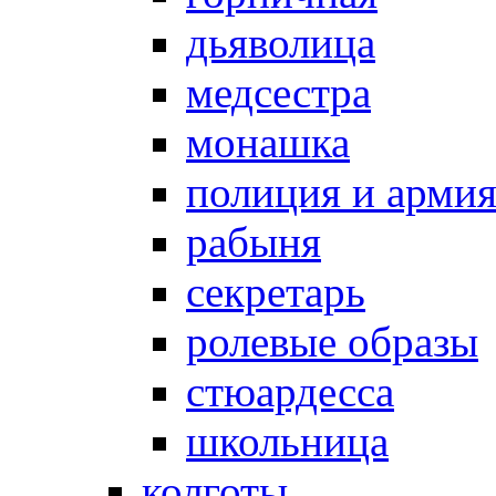
дьяволица
медсестра
монашка
полиция и арми
рабыня
секретарь
ролевые образы
стюардесса
школьница
колготы