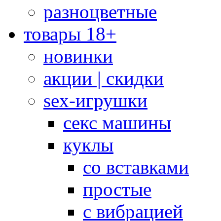
разноцветные
товары 18+
новинки
акции | скидки
sex-игрушки
секс машины
куклы
со вставками
простые
с вибрацией