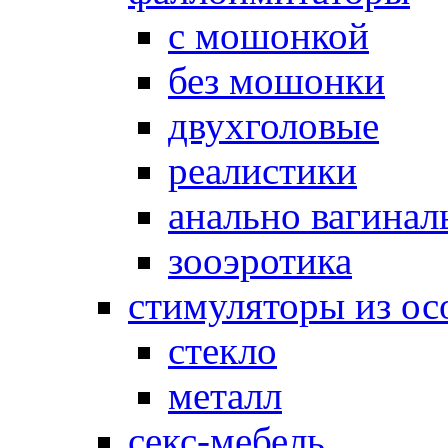
с мошонкой
без мошонки
двухголовые
реалистики
анально вагинал
зооэротика
стимуляторы из ос
стекло
металл
секс-мебель