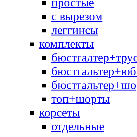
простые
с вырезом
леггинсы
комплекты
бюстгалтер+тру
бюстгальтер+юб
бюстгальтер+шо
топ+шорты
корсеты
отдельные