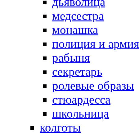
дьяволица
медсестра
монашка
полиция и арми
рабыня
секретарь
ролевые образы
стюардесса
школьница
колготы