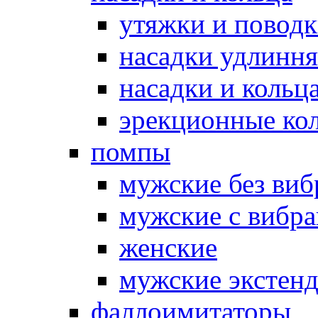
утяжки и повод
насадки удлинн
насадки и коль
эрекционные кол
помпы
мужские без ви
мужские с вибр
женские
мужские экстен
фаллоимитаторы