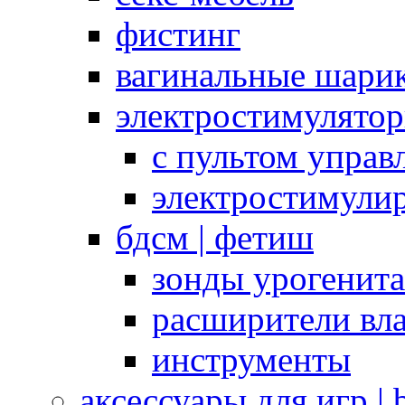
фистинг
вагинальные шарик
электростимулято
с пультом управ
электростимули
бдсм | фетиш
зонды урогенит
расширители вл
инструменты
аксессуары для игр |