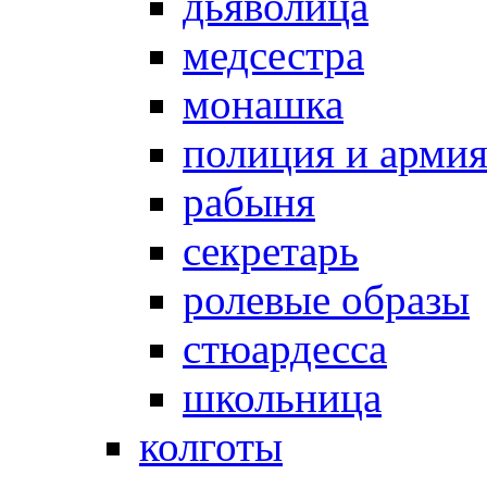
дьяволица
медсестра
монашка
полиция и арми
рабыня
секретарь
ролевые образы
стюардесса
школьница
колготы