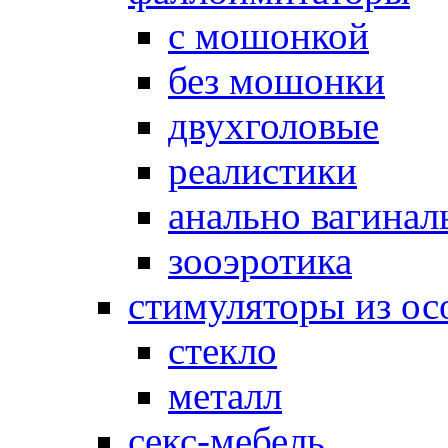
с мошонкой
без мошонки
двухголовые
реалистики
анально вагинал
зооэротика
стимуляторы из ос
стекло
металл
секс-мебель