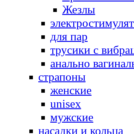
Жезлы
электростимуля
для пар
трусики с вибра
анально вагинал
страпоны
женские
unisex
мужские
насадки и кольца