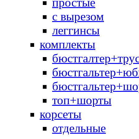
простые
с вырезом
леггинсы
комплекты
бюстгалтер+тру
бюстгальтер+юб
бюстгальтер+шо
топ+шорты
корсеты
отдельные