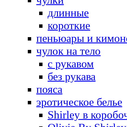
длинные
короткие
пеньюары и кимон
чулок на тело
с рукавом
без рукава
пояса
эротическое белье
Shirley в коробо