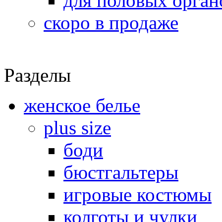
для половых орган
скоро в продаже
Разделы
женское белье
plus size
боди
бюстгальтеры
игровые костюмы
колготы и чулки