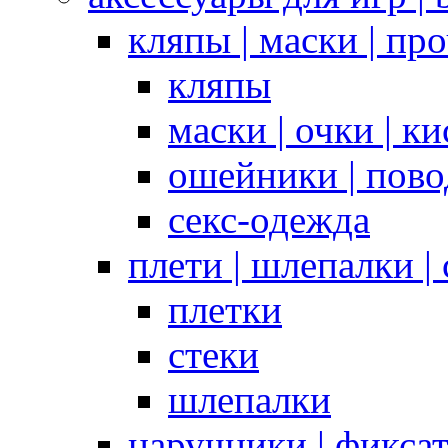
кляпы | маски | пр
кляпы
маски | очки | к
ошейники | пово
секс-одежда
плети | шлепалки |
плетки
стеки
шлепалки
наручники | фикса