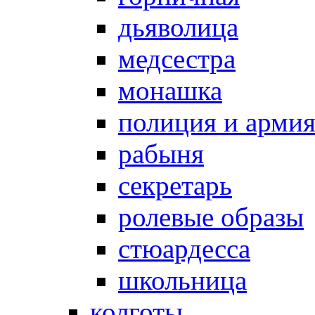
дьяволица
медсестра
монашка
полиция и арми
рабыня
секретарь
ролевые образы
стюардесса
школьница
колготы