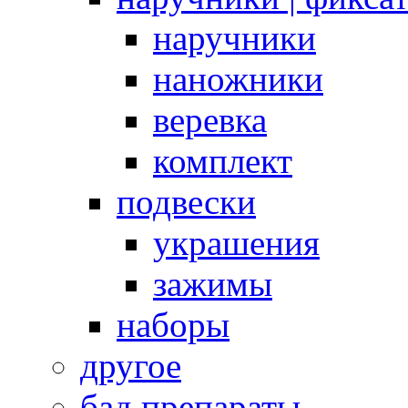
наручники
наножники
веревка
комплект
подвески
украшения
зажимы
наборы
другое
бад препараты