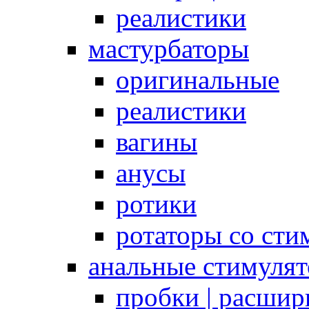
реалистики
мастурбаторы
оригинальные
реалистики
вагины
анусы
ротики
ротаторы со сти
анальные стимуля
пробки | расшир