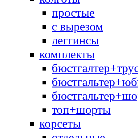
простые
с вырезом
леггинсы
комплекты
бюстгалтер+тру
бюстгальтер+юб
бюстгальтер+шо
топ+шорты
корсеты
отдельные