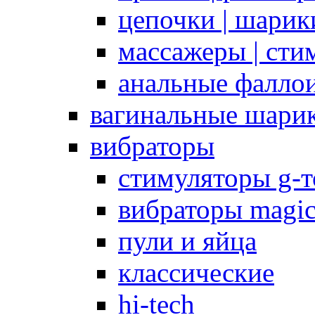
цепочки | шарики
массажеры | сти
анальные фалло
вагинальные шари
вибраторы
стимуляторы g-
вибраторы magi
пули и яйца
классические
hi-tech