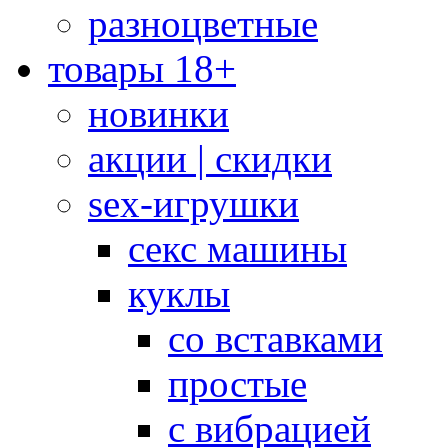
разноцветные
товары 18+
новинки
акции | скидки
sex-игрушки
секс машины
куклы
со вставками
простые
с вибрацией