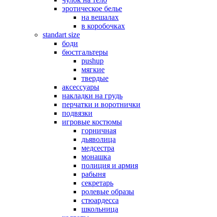
эротическое белье
на вешалах
в коробочках
standart size
боди
бюстгальтеры
pushup
мягкие
твердые
аксессуары
накладки на грудь
перчатки и воротнички
подвязки
игровые костюмы
горничная
дьяволица
медсестра
монашка
полиция и армия
рабыня
секретарь
ролевые образы
стюардесса
школьница