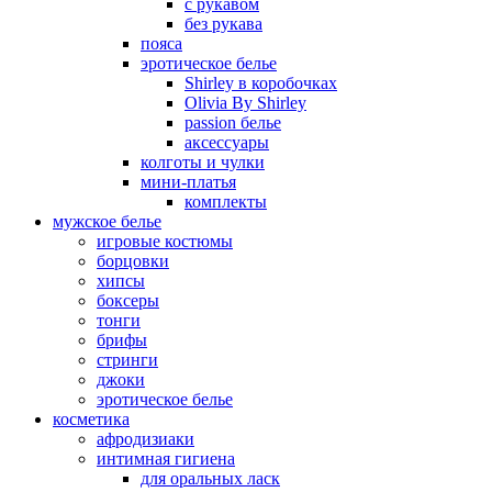
с рукавом
без рукава
пояса
эротическое белье
Shirley в коробочках
Olivia By Shirley
passion белье
аксессуары
колготы и чулки
мини-платья
комплекты
мужское белье
игровые костюмы
борцовки
хипсы
боксеры
тонги
брифы
стринги
джоки
эротическое белье
косметика
афродизиаки
интимная гигиена
для оральных ласк