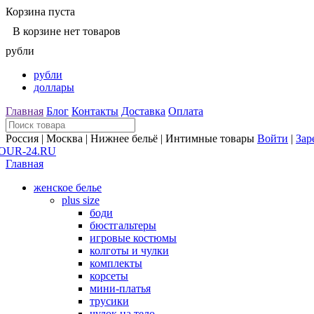
Корзина пуста
В корзине нет товаров
рубли
рубли
доллары
Главная
Блог
Контакты
Доставка
Оплата
Россия | Москва | Нижнее бельё | Интимные товары
Войти
|
Зар
Главная
женское белье
plus size
боди
бюстгальтеры
игровые костюмы
колготы и чулки
комплекты
корсеты
мини-платья
трусики
чулок на тело