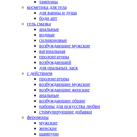
тампоны
косметика для тела
для ванны и душа
боди арт
гель смазка
анальные
водные
силиконовые
возбуждающие мужские
вагинальная
пролонгаторы
возбуждающий
для оральных ласк
с действием
пролонгаторы
возбуждающие мужские
возбуждающие женские
анальные
возбуждающие общие
наборы для искусства любви
стимулирующие добавки
феромоны
мужские
женские
шампуни