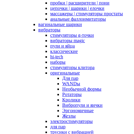
пробки | расширители | пони
цепочки | шарики | елочки
массажеры | стимуляторы простаты
анальные фаллоимитаторы
вагинальные шарики
вибраторы
стимуляторы g-точки
вибраторы magic
пули и яйца
классические
hi-tech
наборы
стимуляторы клитора
оригинальные
Для пар
WANDы
Необычной формы
Ротаторы
Кролики
Вибропули и яички
Эргономичные
Жезлы
электростимуляторы
для пар
трусики с вибрацией