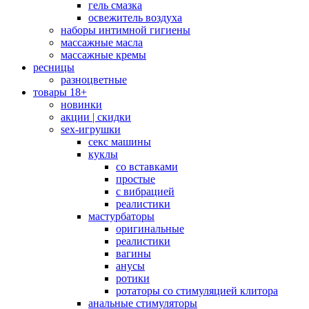
гель смазка
освежитель воздуха
наборы интимной гигиены
массажные масла
массажные кремы
ресницы
разноцветные
товары 18+
новинки
акции | скидки
sex-игрушки
секс машины
куклы
со вставками
простые
с вибрацией
реалистики
мастурбаторы
оригинальные
реалистики
вагины
анусы
ротики
ротаторы со стимуляцией клитора
анальные стимуляторы