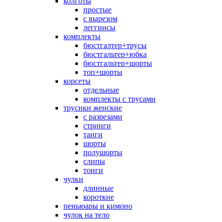
колготы
простые
с вырезом
леггинсы
комплекты
бюстгалтер+трусы
бюстгальтер+юбка
бюстгальтер+шорты
топ+шорты
корсеты
отдельные
комплекты с трусами
трусики женские
с разрезами
стринги
танги
шорты
полушорты
слипы
тонги
чулки
длинные
короткие
пеньюары и кимоно
чулок на тело