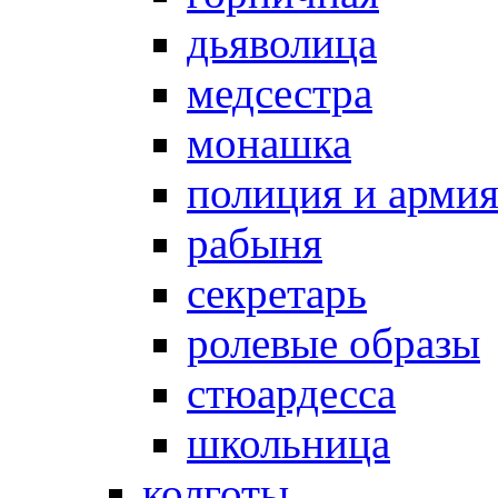
дьяволица
медсестра
монашка
полиция и арми
рабыня
секретарь
ролевые образы
стюардесса
школьница
колготы