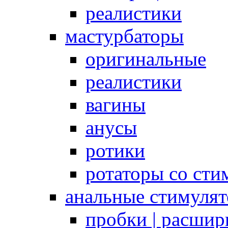
реалистики
мастурбаторы
оригинальные
реалистики
вагины
анусы
ротики
ротаторы со сти
анальные стимуля
пробки | расшир