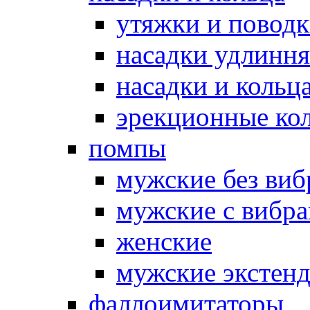
утяжки и повод
насадки удлинн
насадки и коль
эрекционные кол
помпы
мужские без ви
мужские с вибр
женские
мужские экстен
фаллоимитаторы