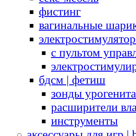
фистинг
вагинальные шарик
электростимулято
с пультом управ
электростимули
бдсм | фетиш
зонды урогенит
расширители вл
инструменты
аксессуары для игр |