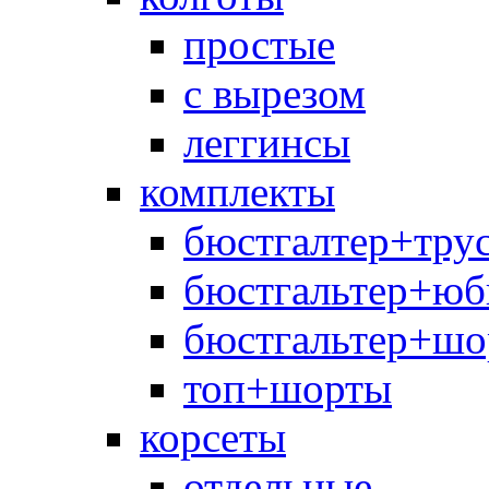
простые
с вырезом
леггинсы
комплекты
бюстгалтер+тру
бюстгальтер+юб
бюстгальтер+шо
топ+шорты
корсеты
отдельные