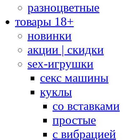
разноцветные
товары 18+
новинки
акции | скидки
sex-игрушки
секс машины
куклы
со вставками
простые
с вибрацией