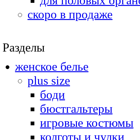
для половых орган
скоро в продаже
Разделы
женское белье
plus size
боди
бюстгальтеры
игровые костюмы
колготы и чулки