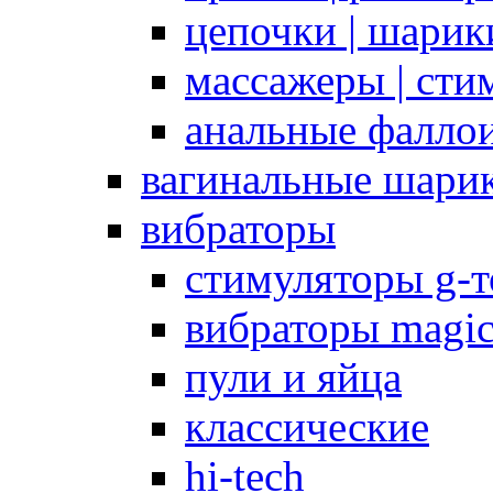
цепочки | шарики
массажеры | сти
анальные фалло
вагинальные шари
вибраторы
стимуляторы g-
вибраторы magi
пули и яйца
классические
hi-tech