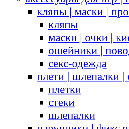
кляпы | маски | пр
кляпы
маски | очки | к
ошейники | пово
секс-одежда
плети | шлепалки |
плетки
стеки
шлепалки
наручники | фикса