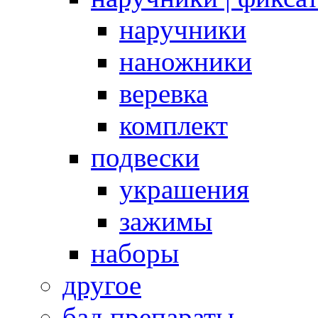
наручники
наножники
веревка
комплект
подвески
украшения
зажимы
наборы
другое
бад препараты