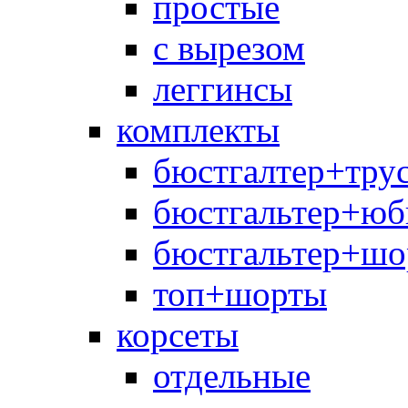
простые
с вырезом
леггинсы
комплекты
бюстгалтер+тру
бюстгальтер+юб
бюстгальтер+шо
топ+шорты
корсеты
отдельные