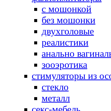
с мошонкой
без мошонки
двухголовые
реалистики
анально вагинал
зооэротика
стимуляторы из ос
стекло
металл
секс-мебель