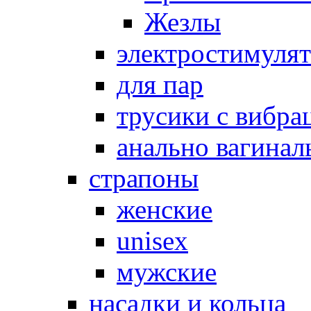
Жезлы
электростимуля
для пар
трусики с вибра
анально вагинал
страпоны
женские
unisex
мужские
насадки и кольца