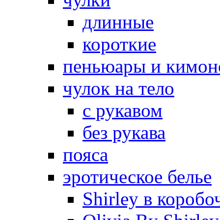
длинные
короткие
пеньюары и кимон
чулок на тело
с рукавом
без рукава
пояса
эротическое белье
Shirley в коробо