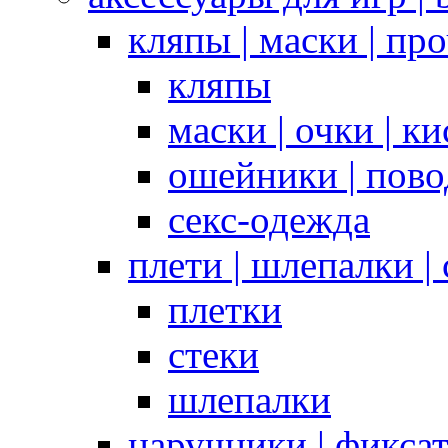
кляпы | маски | пр
кляпы
маски | очки | к
ошейники | пово
секс-одежда
плети | шлепалки |
плетки
стеки
шлепалки
наручники | фикса