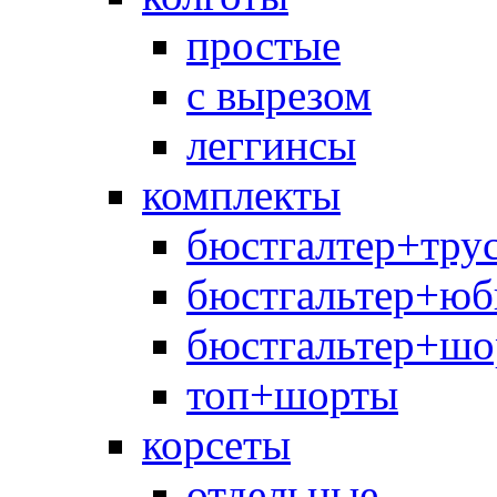
простые
с вырезом
леггинсы
комплекты
бюстгалтер+тру
бюстгальтер+юб
бюстгальтер+шо
топ+шорты
корсеты
отдельные