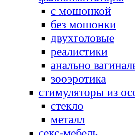
с мошонкой
без мошонки
двухголовые
реалистики
анально вагинал
зооэротика
стимуляторы из ос
стекло
металл
секс-мебель