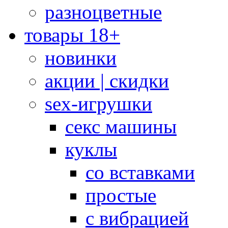
разноцветные
товары 18+
новинки
акции | скидки
sex-игрушки
секс машины
куклы
со вставками
простые
с вибрацией