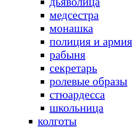
дьяволица
медсестра
монашка
полиция и арми
рабыня
секретарь
ролевые образы
стюардесса
школьница
колготы