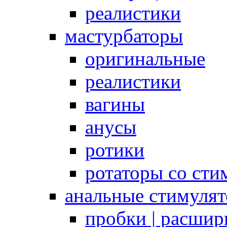
реалистики
мастурбаторы
оригинальные
реалистики
вагины
анусы
ротики
ротаторы со сти
анальные стимуля
пробки | расшир