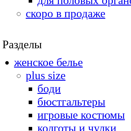
для половых орган
скоро в продаже
Разделы
женское белье
plus size
боди
бюстгальтеры
игровые костюмы
колготы и чулки