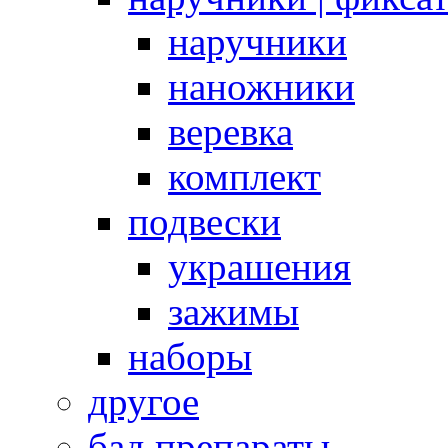
наручники
наножники
веревка
комплект
подвески
украшения
зажимы
наборы
другое
бад препараты