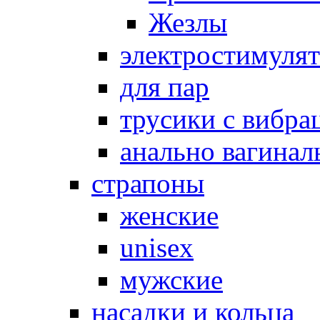
Жезлы
электростимуля
для пар
трусики с вибра
анально вагинал
страпоны
женские
unisex
мужские
насадки и кольца