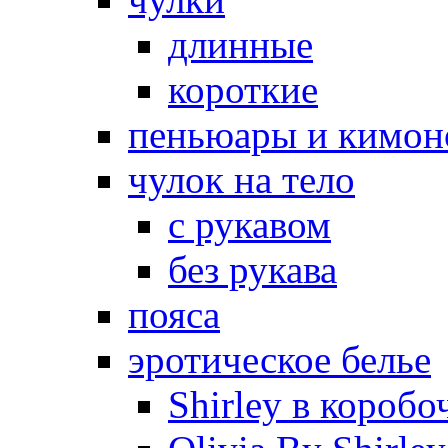
длинные
короткие
пеньюары и кимон
чулок на тело
с рукавом
без рукава
пояса
эротическое белье
Shirley в коробо