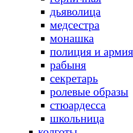
дьяволица
медсестра
монашка
полиция и арми
рабыня
секретарь
ролевые образы
стюардесса
школьница
колготы