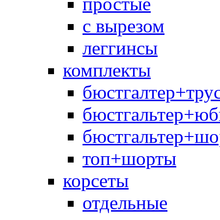
простые
с вырезом
леггинсы
комплекты
бюстгалтер+тру
бюстгальтер+юб
бюстгальтер+шо
топ+шорты
корсеты
отдельные