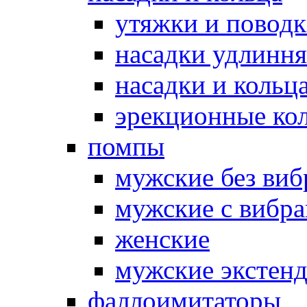
утяжки и повод
насадки удлинн
насадки и коль
эрекционные кол
помпы
мужские без ви
мужские с вибр
женские
мужские экстен
фаллоимитаторы