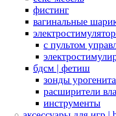
фистинг
вагинальные шарик
электростимулято
с пультом управ
электростимули
бдсм | фетиш
зонды урогенит
расширители вл
инструменты
аксессуары для игр |