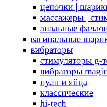
цепочки | шарики
массажеры | сти
анальные фалло
вагинальные шари
вибраторы
стимуляторы g-
вибраторы magi
пули и яйца
классические
hi-tech