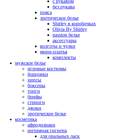
с рукавом
без рукава
пояса
эротическое белье
Shirley в коробочках
Olivia By Shirley
passion белье
аксессуары
колготы и чулки
мини-платья
комплекты
мужское белье
игровые костюмы
борцовки
хипсы
боксеры
тонги
брифы
стринги
джоки
эротическое белье
косметика
афродизиаки
интимная гигиена
для оральных ласк