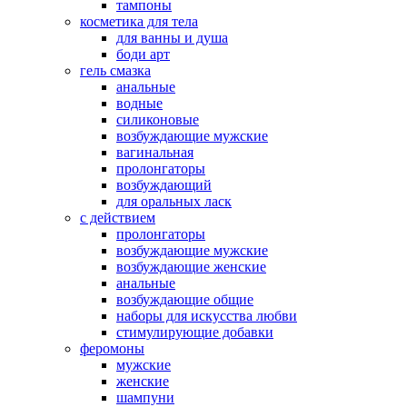
тампоны
косметика для тела
для ванны и душа
боди арт
гель смазка
анальные
водные
силиконовые
возбуждающие мужские
вагинальная
пролонгаторы
возбуждающий
для оральных ласк
с действием
пролонгаторы
возбуждающие мужские
возбуждающие женские
анальные
возбуждающие общие
наборы для искусства любви
стимулирующие добавки
феромоны
мужские
женские
шампуни