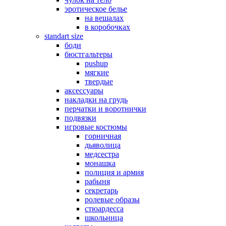
эротическое белье
на вешалах
в коробочках
standart size
боди
бюстгальтеры
pushup
мягкие
твердые
аксессуары
накладки на грудь
перчатки и воротнички
подвязки
игровые костюмы
горничная
дьяволица
медсестра
монашка
полиция и армия
рабыня
секретарь
ролевые образы
стюардесса
школьница