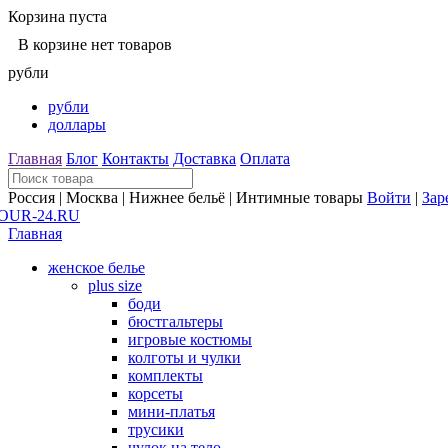
Корзина пуста
В корзине нет товаров
рубли
рубли
доллары
Главная
Блог
Контакты
Доставка
Оплата
Россия | Москва | Нижнее бельё | Интимные товары
Войти
|
Зар
Главная
женское белье
plus size
боди
бюстгальтеры
игровые костюмы
колготы и чулки
комплекты
корсеты
мини-платья
трусики
чулок на тело