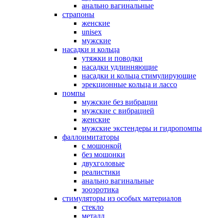
анально вагинальные
страпоны
женские
unisex
мужские
насадки и кольца
утяжки и поводки
насадки удлинняющие
насадки и кольца стимулирующие
эрекционные кольца и лассо
помпы
мужские без вибрации
мужские с вибрацией
женские
мужские экстендеры и гидропомпы
фаллоимитаторы
с мошонкой
без мошонки
двухголовые
реалистики
анально вагинальные
зооэротика
стимуляторы из особых материалов
стекло
металл