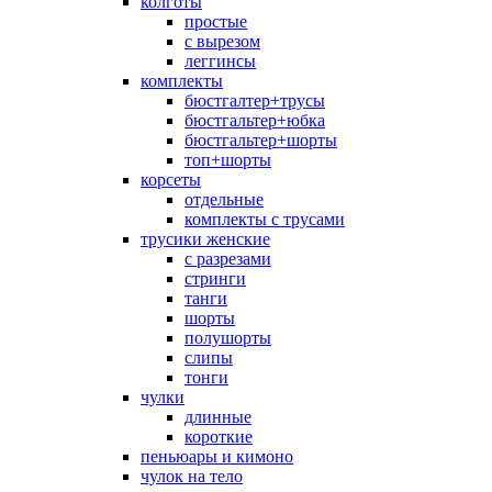
колготы
простые
с вырезом
леггинсы
комплекты
бюстгалтер+трусы
бюстгальтер+юбка
бюстгальтер+шорты
топ+шорты
корсеты
отдельные
комплекты с трусами
трусики женские
с разрезами
стринги
танги
шорты
полушорты
слипы
тонги
чулки
длинные
короткие
пеньюары и кимоно
чулок на тело