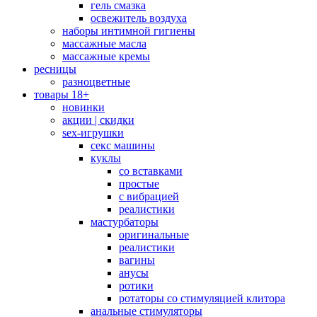
гель смазка
освежитель воздуха
наборы интимной гигиены
массажные масла
массажные кремы
ресницы
разноцветные
товары 18+
новинки
акции | скидки
sex-игрушки
секс машины
куклы
со вставками
простые
с вибрацией
реалистики
мастурбаторы
оригинальные
реалистики
вагины
анусы
ротики
ротаторы со стимуляцией клитора
анальные стимуляторы