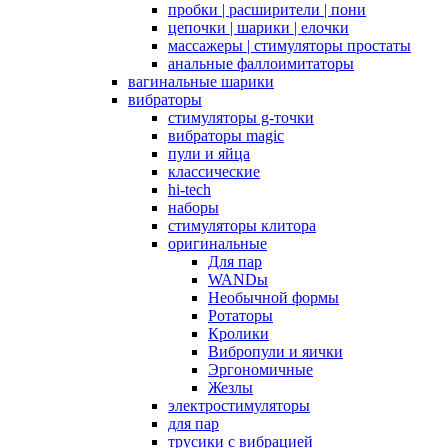
пробки | расширители | пони
цепочки | шарики | елочки
массажеры | стимуляторы простаты
анальные фаллоимитаторы
вагинальные шарики
вибраторы
стимуляторы g-точки
вибраторы magic
пули и яйца
классические
hi-tech
наборы
стимуляторы клитора
оригинальные
Для пар
WANDы
Необычной формы
Ротаторы
Кролики
Вибропули и яички
Эргономичные
Жезлы
электростимуляторы
для пар
трусики с вибрацией