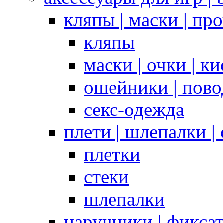
кляпы | маски | пр
кляпы
маски | очки | к
ошейники | пово
секс-одежда
плети | шлепалки |
плетки
стеки
шлепалки
наручники | фикса