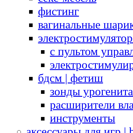
фистинг
вагинальные шарик
электростимулято
с пультом управ
электростимули
бдсм | фетиш
зонды урогенит
расширители вл
инструменты
аксессуары для игр |