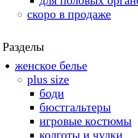
для половых орган
скоро в продаже
Разделы
женское белье
plus size
боди
бюстгальтеры
игровые костюмы
колготы и чулки