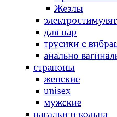
Жезлы
электростимуля
для пар
трусики с вибра
анально вагинал
страпоны
женские
unisex
мужские
насадки и кольца