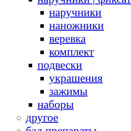
наручники
наножники
веревка
комплект
подвески
украшения
зажимы
наборы
другое
бад препараты