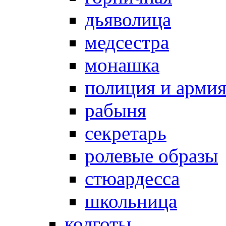
дьяволица
медсестра
монашка
полиция и арми
рабыня
секретарь
ролевые образы
стюардесса
школьница
колготы