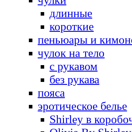
длинные
короткие
пеньюары и кимон
чулок на тело
с рукавом
без рукава
пояса
эротическое белье
Shirley в коробо