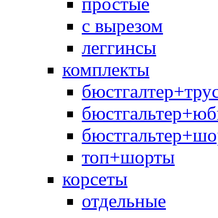
простые
с вырезом
леггинсы
комплекты
бюстгалтер+тру
бюстгальтер+юб
бюстгальтер+шо
топ+шорты
корсеты
отдельные