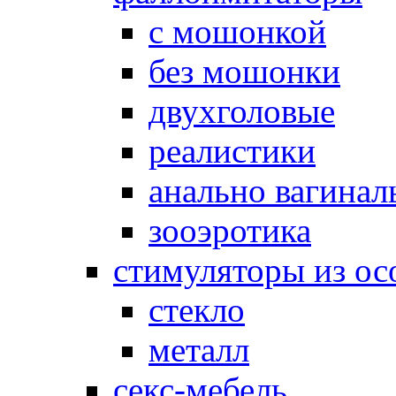
с мошонкой
без мошонки
двухголовые
реалистики
анально вагинал
зооэротика
стимуляторы из ос
стекло
металл
секс-мебель