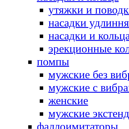
утяжки и повод
насадки удлинн
насадки и коль
эрекционные кол
помпы
мужские без ви
мужские с вибр
женские
мужские экстен
фаллоимитаторы