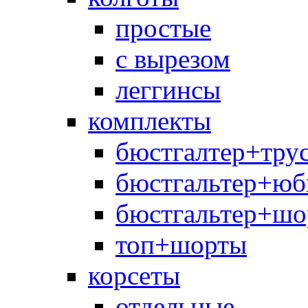
простые
с вырезом
леггинсы
комплекты
бюстгалтер+тру
бюстгальтер+юб
бюстгальтер+шо
топ+шорты
корсеты
отдельные