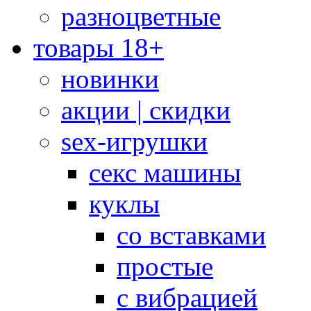
разноцветные
товары 18+
новинки
акции | скидки
sex-игрушки
секс машины
куклы
со вставками
простые
с вибрацией