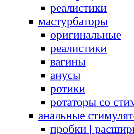
реалистики
мастурбаторы
оригинальные
реалистики
вагины
анусы
ротики
ротаторы со сти
анальные стимуля
пробки | расшир