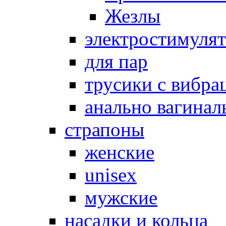
Жезлы
электростимуля
для пар
трусики с вибра
анально вагинал
страпоны
женские
unisex
мужские
насадки и кольца