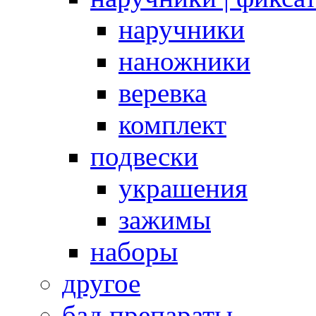
наручники
наножники
веревка
комплект
подвески
украшения
зажимы
наборы
другое
бад препараты