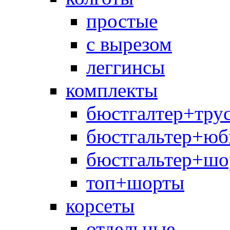
простые
с вырезом
леггинсы
комплекты
бюстгалтер+тру
бюстгальтер+юб
бюстгальтер+шо
топ+шорты
корсеты
отдельные