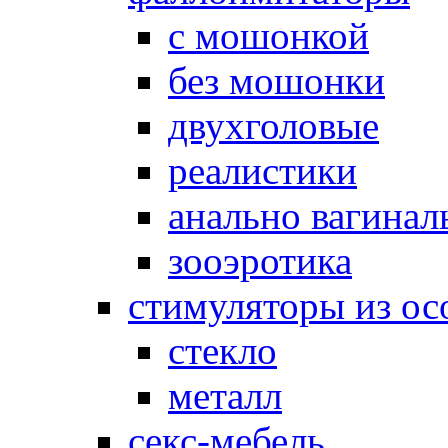
с мошонкой
без мошонки
двухголовые
реалистики
анально вагинал
зооэротика
стимуляторы из ос
стекло
металл
секс-мебель