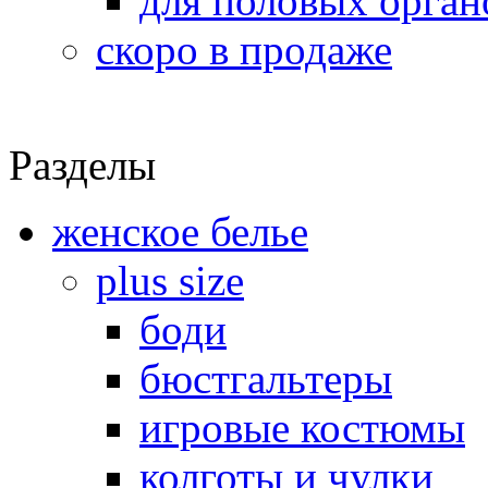
для половых орган
скоро в продаже
Разделы
женское белье
plus size
боди
бюстгальтеры
игровые костюмы
колготы и чулки