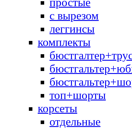
простые
с вырезом
леггинсы
комплекты
бюстгалтер+тру
бюстгальтер+юб
бюстгальтер+шо
топ+шорты
корсеты
отдельные