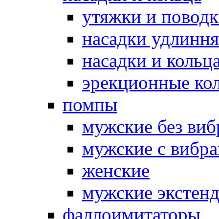
утяжки и повод
насадки удлинн
насадки и коль
эрекционные кол
помпы
мужские без ви
мужские с вибр
женские
мужские экстен
фаллоимитаторы