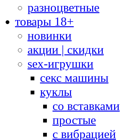
разноцветные
товары 18+
новинки
акции | скидки
sex-игрушки
секс машины
куклы
со вставками
простые
с вибрацией