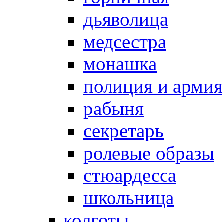
дьяволица
медсестра
монашка
полиция и арми
рабыня
секретарь
ролевые образы
стюардесса
школьница
колготы