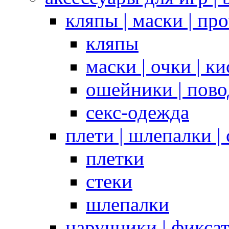
кляпы | маски | пр
кляпы
маски | очки | к
ошейники | пово
секс-одежда
плети | шлепалки |
плетки
стеки
шлепалки
наручники | фикса