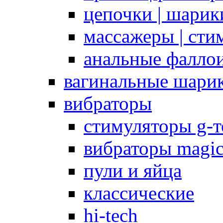
цепочки | шарики
массажеры | сти
анальные фалло
вагинальные шари
вибраторы
стимуляторы g-
вибраторы magi
пули и яйца
классические
hi-tech