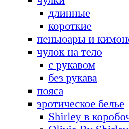
длинные
короткие
пеньюары и кимон
чулок на тело
с рукавом
без рукава
пояса
эротическое белье
Shirley в коробо