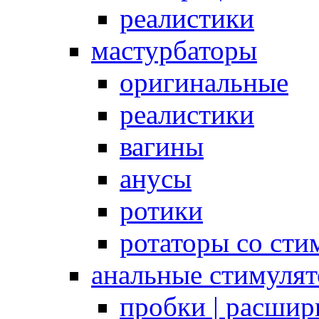
реалистики
мастурбаторы
оригинальные
реалистики
вагины
анусы
ротики
ротаторы со сти
анальные стимуля
пробки | расшир